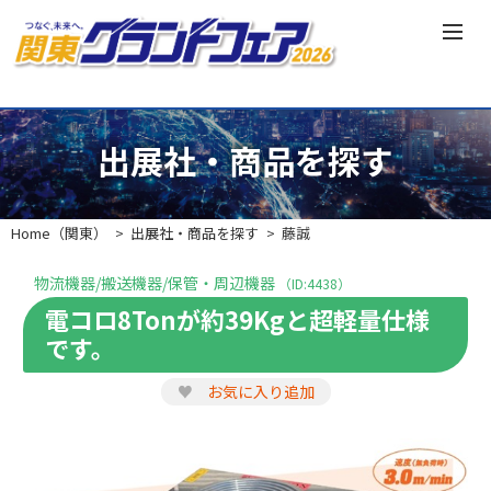
出展社・商品を探す
Home（関東）
出展社・商品を探す
藤誠
物流機器/搬送機器/保管・周辺機器
（ID:4438）
電コロ8Tonが約39Kgと超軽量仕様
です。
♥
お気に入り追加