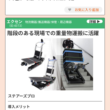
♥
お気に入り追加
エクセン
物流機器/搬送機器/保管・周辺機器
（ID:4373）
階段のある現場での重量物運搬に活躍
ステアーズプロ
導入メリット