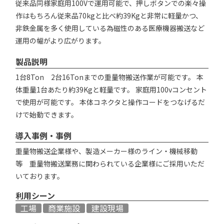
従来品同様家庭用100Vで運用可能で、押しボタンでの楽々操
作はもちろん従来品70kgと比べ約39Kgと非常に軽量かつ、
非鉄金属を多く使用している為磁性のある医療機器搬送など
運用の幅がより広がります。
製品説明
1台8Ton 2台16Tonまでの重量物搬送作業が可能です。 本
体重量1台あたり約39Kgと軽量です。 家庭用100vコンセント
で使用が可能です。 本体コネクタと操作コードをつなげるだ
けで始動できます。
導入事例・事例
重量物搬送企業様や、製造メーカー様のライン・機械移動
等 重量物搬送業務に関わられている企業様にご採用いただ
いております。
利用シーン
工場
商業施設
建設現場