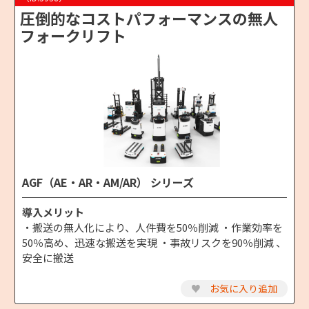
圧倒的なコストパフォーマンスの無人
フォークリフト
AGF（AE・AR・AM/AR） シリーズ
導入メリット
・搬送の無人化により、人件費を50％削減 ・作業効率を
50％高め、迅速な搬送を実現 ・事故リスクを90％削減 、
安全に搬送
♥
お気に入り追加