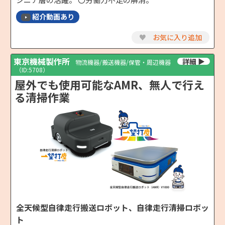
紹介動画あり
♥
お気に入り追加
東京機械製作所
物流機器/搬送機器/保管・周辺機器
（ID:5708）
屋外でも使用可能なAMR、無人で行え
る清掃作業
全天候型自律走行搬送ロボット、自律走行清掃ロボッ
ト