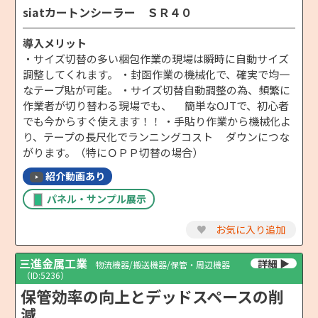
siatカートンシーラー ＳＲ４０
導入メリット
・サイズ切替の多い梱包作業の現場は瞬時に自動サイズ
調整してくれます。 ・封函作業の機械化で、確実で均一
なテープ貼が可能。 ・サイズ切替自動調整の為、頻繁に
作業者が切り替わる現場でも、 簡単なOJTで、初心者
でも今からすぐ使えます！！ ・手貼り作業から機械化よ
り、テープの長尺化でランニングコスト ダウンにつな
がります。（特にＯＰＰ切替の場合）
紹介動画あり
パネル・サンプル展示
♥
お気に入り追加
三進金属工業
物流機器/搬送機器/保管・周辺機器
（ID:5236）
保管効率の向上とデッドスペースの削
減