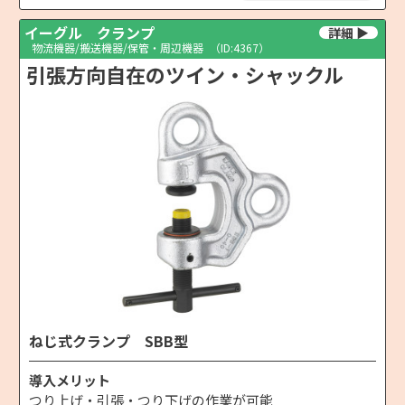
イーグル クランプ
物流機器/搬送機器/保管・周辺機器
（ID:4367）
引張方向自在のツイン・シャックル
ねじ式クランプ SBB型
導入メリット
つり上げ・引張・つり下げの作業が可能