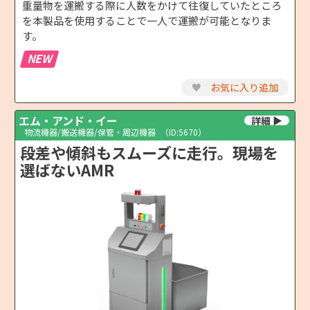
重量物を運搬する際に人数をかけて往復していたところ
を本製品を使用することで一人で運搬が可能となりま
す。
NEW
♥
お気に入り追加
エム・アンド・イー
物流機器/搬送機器/保管・周辺機器
（ID:5670）
段差や傾斜もスムーズに走行。現場を
選ばないAMR