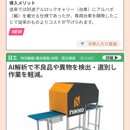
導入メリット
従来では別途アルロックキャリー（台車）にアルハボ
（箱）を載せる仕様であったが、専用台車を開発したこ
とで従来のものよりコストが下げられます。
NEW
♥
お気に入り追加
日工
物流機器/搬送機器/保管・周辺機器
（ID:5247）
AI解析で不良品や異物を検出・選別し
作業を軽減。