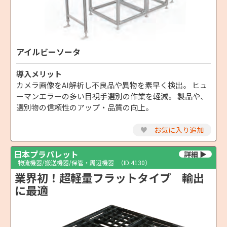
アイルビーソータ
導入メリット
カメラ画像をAI解析し不良品や異物を素早く検出。 ヒュ
ーマンエラーの多い目視手選別の作業を軽減。 製品や、
選別物の信頼性のアップ・品質の向上。
♥
お気に入り追加
日本プラパレット
物流機器/搬送機器/保管・周辺機器
（ID:4130）
業界初！超軽量フラットタイプ 輸出
に最適