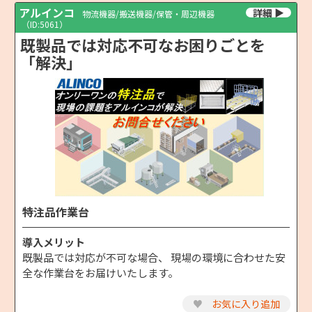
アルインコ
物流機器/搬送機器/保管・周辺機器
（ID:5061）
既製品では対応不可なお困りごとを
「解決」
特注品作業台
導入メリット
既製品では対応が不可な場合、 現場の環境に合わせた安
全な作業台をお届けいたします。
♥
お気に入り追加