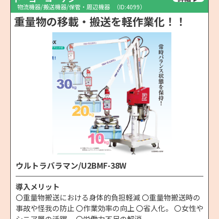
物流機器/搬送機器/保管・周辺機器
（ID:4099）
重量物の移載・搬送を軽作業化！！
ウルトラバラマン/U2BMF-38W
導入メリット
〇重量物搬送における身体的負担軽減 〇重量物搬送時の
事故や怪我の防止 〇作業効率の向上 〇省人化。 〇女性や
シニア層の活躍。 〇労働力不足の解消。