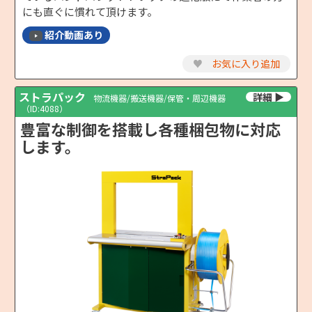
にも直ぐに慣れて頂けます。
紹介動画あり
♥
お気に入り追加
ストラパック
物流機器/搬送機器/保管・周辺機器
（ID:4088）
豊富な制御を搭載し各種梱包物に対応
します。