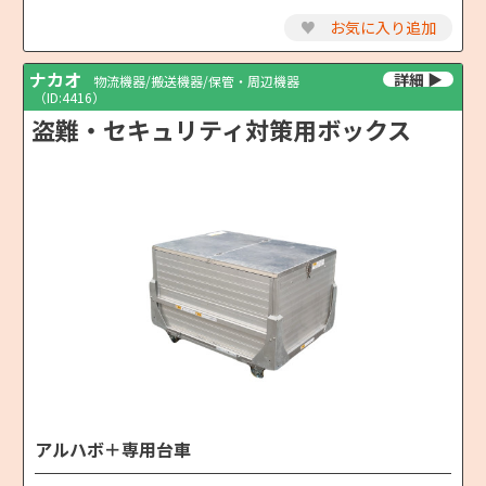
♥
お気に入り追加
ナカオ
物流機器/搬送機器/保管・周辺機器
（ID:4416）
盗難・セキュリティ対策用ボックス
アルハボ＋専用台車