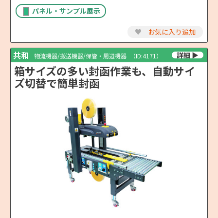
パネル・サンプル展示
♥
お気に入り追加
共和
物流機器/搬送機器/保管・周辺機器
（ID:4171）
箱サイズの多い封函作業も、自動サイ
ズ切替で簡単封函