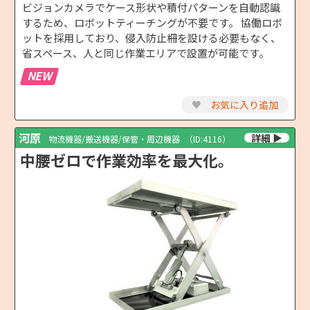
ビジョンカメラでケース形状や積付パターンを自動認識
するため、ロボットティーチングが不要です。 協働ロボ
ットを採用しており、侵入防止柵を設ける必要もなく、
省スペース、人と同じ作業エリアで設置が可能です。
NEW
♥
お気に入り追加
河原
物流機器/搬送機器/保管・周辺機器
（ID:4116）
中腰ゼロで作業効率を最大化。