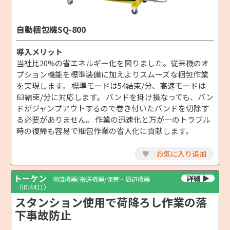
自動梱包機SQ-800
導入メリット
当社比20%の省エネルギー化を図りました。従来機のオ
プション機能を標準装備に加えよりスムーズな梱包作業
を実現します。 標準モードは54結束/分、高速モードは
63結束/分に対応します。 バンドを掛け損なっても、バン
ドがジャンプアウトするので巻き付いたバンドを切除す
る必要がありません。 作業の迅速化と万が一のトラブル
時の復帰も容易で梱包作業の省人化に貢献します。
♥
お気に入り追加
トーケン
物流機器/搬送機器/保管・周辺機器
（ID:4411）
スタンション使用で荷降ろし作業の落
下事故防止