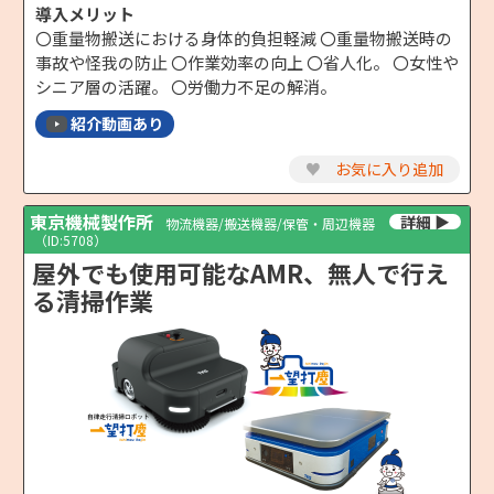
導入メリット
〇重量物搬送における身体的負担軽減 〇重量物搬送時の
事故や怪我の防止 〇作業効率の向上 〇省人化。 〇女性や
シニア層の活躍。 〇労働力不足の解消。
紹介動画あり
♥
お気に入り追加
東京機械製作所
物流機器/搬送機器/保管・周辺機器
（ID:5708）
屋外でも使用可能なAMR、無人で行え
る清掃作業