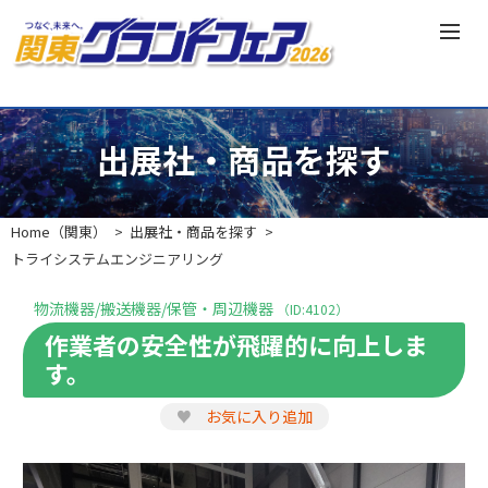
出展社・商品を探す
Home（関東）
出展社・商品を探す
トライシステムエンジニアリング
物流機器/搬送機器/保管・周辺機器
（ID:4102）
作業者の安全性が飛躍的に向上しま
す。
♥
お気に入り追加