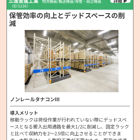
三進金属工業
物流機器/搬送機器/保管・周辺機器
（ID:5236）
保管効率の向上とデッドスペースの削
減
ノンレールタナコンIII
導入メリット
移動ラックは荷役作業が行われていない際にデッドスペ
ースとなる搬入出用通路を最大1/2に削減し、固定ラック
と比べて収納力を2〜2.5倍に向上させることができま