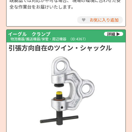
既製品では対応が不可な場合、 現場の環境に合わせた安
全な作業台をお届けいたします。
♥
お気に入り追加
イーグル クランプ
物流機器/搬送機器/保管・周辺機器
（ID:4367）
引張方向自在のツイン・シャックル