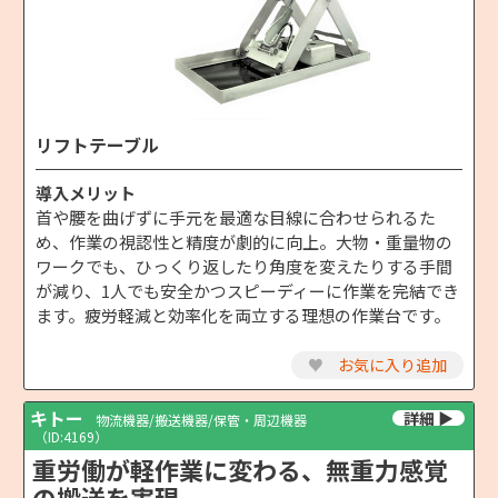
リフトテーブル
導入メリット
首や腰を曲げずに手元を最適な目線に合わせられるた
め、作業の視認性と精度が劇的に向上。大物・重量物の
ワークでも、ひっくり返したり角度を変えたりする手間
が減り、1人でも安全かつスピーディーに作業を完結でき
ます。疲労軽減と効率化を両立する理想の作業台です。
♥
お気に入り追加
キトー
物流機器/搬送機器/保管・周辺機器
（ID:4169）
重労働が軽作業に変わる、無重力感覚
の搬送を実現