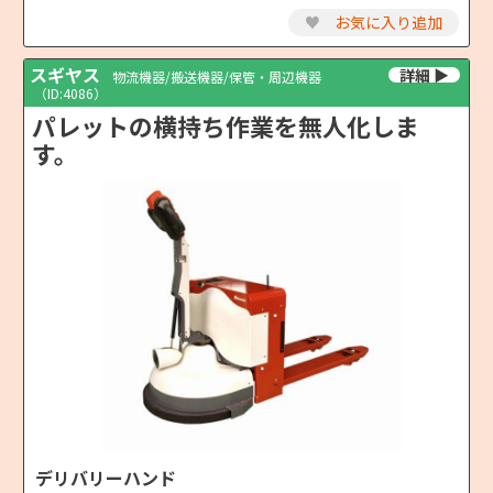
♥
お気に入り追加
スギヤス
物流機器/搬送機器/保管・周辺機器
（ID:4086）
パレットの横持ち作業を無人化しま
す。
デリバリーハンド