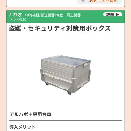
♥
お気に入り追加
ナカオ
物流機器/搬送機器/保管・周辺機器
（ID:4416）
盗難・セキュリティ対策用ボックス
アルハボ＋専用台車
導入メリット