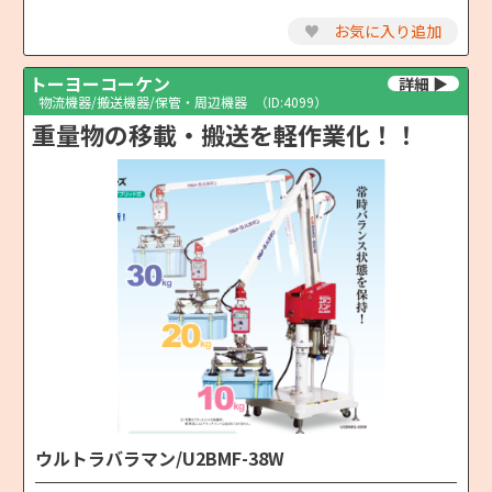
♥
お気に入り追加
トーヨーコーケン
物流機器/搬送機器/保管・周辺機器
（ID:4099）
重量物の移載・搬送を軽作業化！！
ウルトラバラマン/U2BMF-38W