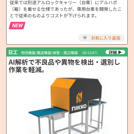
従来では別途アルロックキャリー（台車）にアルハボ
（箱）を載せる仕様であったが、専用台車を開発したこ
とで従来のものよりコストが下げられます。
NEW
♥
お気に入り追加
日工
物流機器/搬送機器/保管・周辺機器
（ID:5247）
AI解析で不良品や異物を検出・選別し
作業を軽減。