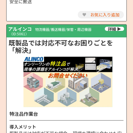
安全に搬送
♥
お気に入り追加
アルインコ
物流機器/搬送機器/保管・周辺機器
（ID:5061）
既製品では対応不可なお困りごとを
「解決」
特注品作業台
導入メリット