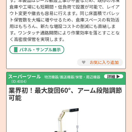
す。本製品はレール敷設工事が不要なため、既存の冷凍
倉庫や工場にも短期間・低負荷で設置が可能で、レイア
ウト変更や撤去も容易に行えます。同じ床面積でパレッ
ト保管数を大幅に増やせるため、倉庫スペースの有効活
用はもちろん、新たな増設コストの削減にも直結しま
す。ワンタッチ通路開閉により作業効率を落とすことな
く高密度保管を実現します。
パネル・サンプル展示
♥
お気に入り追加
スーパーツール
物流機器/搬送機器/保管・周辺機器
（ID:4084）
業界初！最大旋回60°、アーム段階調節
可能