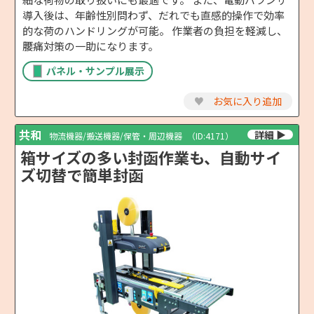
導入後は、年齢性別問わず、だれでも直感的操作で効率
的な荷のハンドリングが可能。 作業者の負担を軽減し、
腰痛対策の一助になります。
パネル・サンプル展示
♥
お気に入り追加
共和
物流機器/搬送機器/保管・周辺機器
（ID:4171）
箱サイズの多い封函作業も、自動サイ
ズ切替で簡単封函