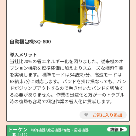
自動梱包機SQ-800
導入メリット
当社比20%の省エネルギー化を図りました。従来機のオ
プション機能を標準装備に加えよりスムーズな梱包作業
を実現します。 標準モードは54結束/分、高速モードは
63結束/分に対応します。 バンドを掛け損なっても、バン
ドがジャンプアウトするので巻き付いたバンドを切除す
る必要がありません。 作業の迅速化と万が一のトラブル
時の復帰も容易で梱包作業の省人化に貢献します。
♥
お気に入り追加
トーケン
物流機器/搬送機器/保管・周辺機器
（ID:4411）