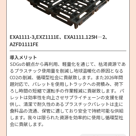
EXA1111-3,EXZ1111E、EXA1111₋125H―2、
AZFD1111FE
導入メリット
SDGsの観点から再利用、軽量化を通じて、枯渇資源であ
るプラスチック使用量を削減し地球温暖化の原因となる
CO2の削減、循環型社会に貢献致します。また2026年問
題対応で、パレットを使用しトラックへの荷積み、荷下
ろし時間の短縮で運転手の作業軽減に貢献致します。 パ
レットは効率性を向上させサプライチェーンの支援を提
供し、清潔で耐久性のあるプラスチックパレットは主に
食料品の流通、保管に適しており安全で持続可能な供給
します。我々は限られた資源を効率的に使用し循環型社
会に貢献します。