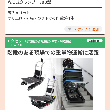
ねじ式クランプ SBB型
導入メリット
つり上げ・引張・つり下げの作業が可能
♥
お気に入り追加
エクセン
物流機器/搬送機器/保管・周辺機器
（ID:4373）
階段のある現場での重量物運搬に活躍