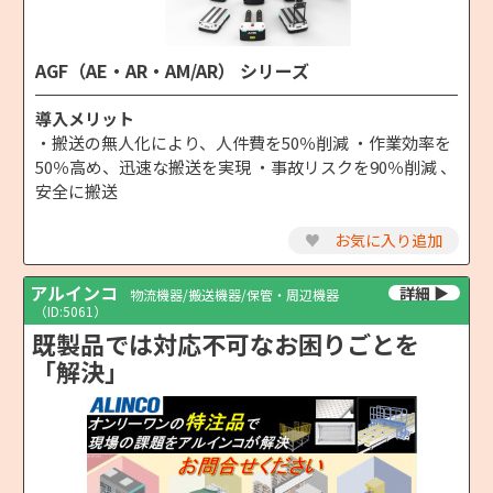
AGF（AE・AR・AM/AR） シリーズ
導入メリット
・搬送の無人化により、人件費を50％削減 ・作業効率を
50％高め、迅速な搬送を実現 ・事故リスクを90％削減 、
安全に搬送
♥
お気に入り追加
アルインコ
物流機器/搬送機器/保管・周辺機器
（ID:5061）
既製品では対応不可なお困りごとを
「解決」