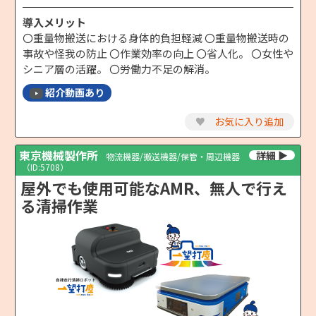
導入メリット
〇重量物搬送における身体的負担軽減 〇重量物搬送時の
事故や怪我の防止 〇作業効率の向上 〇省人化。 〇女性や
シニア層の活躍。 〇労働力不足の解消。
紹介動画あり
♥
お気に入り追加
東京機械製作所
物流機器/搬送機器/保管・周辺機器
（ID:5708）
屋外でも使用可能なAMR、無人で行え
る清掃作業