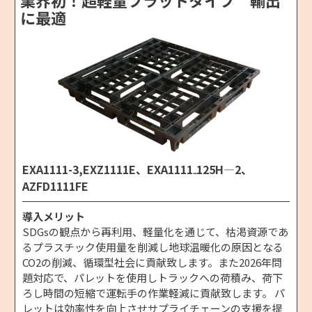
に最適
EXA1111-3,EXZ1111E、EXA1111₋125H―2、
AZFD1111FE
導入メリット
SDGsの観点から再利用、軽量化を通じて、枯渇資源であ
るプラスチック使用量を削減し地球温暖化の原因となる
CO2の削減、循環型社会に貢献致します。また2026年問
題対応で、パレットを使用しトラックへの荷積み、荷下
ろし時間の短縮で運転手の作業軽減に貢献致します。 パ
レットは効率性を向上させサプライチェーンの支援を提