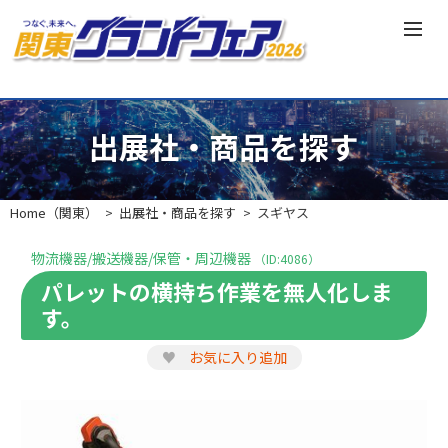
出展社・商品を探す
Home（関東）
出展社・商品を探す
スギヤス
物流機器/搬送機器/保管・周辺機器
（ID:4086）
パレットの横持ち作業を無人化しま
す。
♥
お気に入り追加