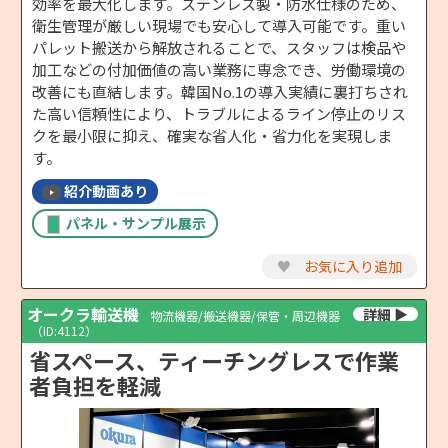
効率を最大化します。ステンレス製・防水仕様のため、
衛生管理が厳しい現場でも安心して導入可能です。重い
パレット搬送から解放されることで、スタッフは検品や
加工などの付加価値の高い業務に専念でき、労働環境の
改善にも直結します。韓国No.1の導入実績に裏打ちされ
た高い信頼性により、トラブルによるライン停止のリス
クを最小限に抑え、確実な省人化・省力化を実現しま
す。
紹介動画あり
パネル・サンプル展示
♥
お気に入り追加
オークラ輸送機
物流機器/搬送機器/保管・周辺機器
（ID:4112）
省スペース、ティーチングレスで作業
者負担を軽減