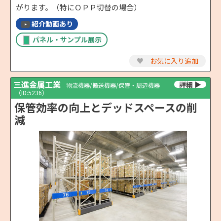
がります。（特にＯＰＰ切替の場合）
紹介動画あり
パネル・サンプル展示
♥
お気に入り追加
三進金属工業
物流機器/搬送機器/保管・周辺機器
（ID:5236）
保管効率の向上とデッドスペースの削
減