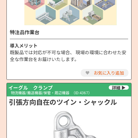
特注品作業台
導入メリット
既製品では対応が不可な場合、 現場の環境に合わせた安
全な作業台をお届けいたします。
♥
お気に入り追加
イーグル クランプ
物流機器/搬送機器/保管・周辺機器
（ID:4367）
引張方向自在のツイン・シャックル