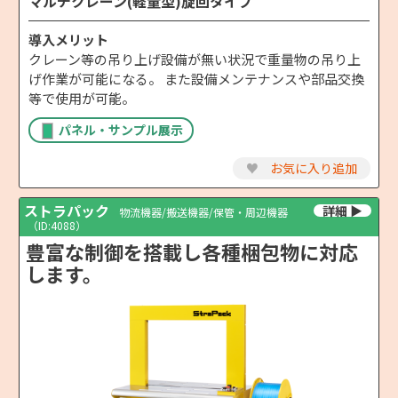
マルチクレーン(軽量型)旋回タイプ
導入メリット
クレーン等の吊り上げ設備が無い状況で重量物の吊り上
げ作業が可能になる。 また設備メンテナンスや部品交換
等で使用が可能。
パネル・サンプル展示
♥
お気に入り追加
ストラパック
物流機器/搬送機器/保管・周辺機器
（ID:4088）
豊富な制御を搭載し各種梱包物に対応
します。