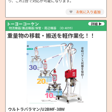
り、これ1台で対応が可能になります。
♥
お気に入り追加
トーヨーコーケン
物流機器/搬送機器/保管・周辺機器
（ID:4099）
重量物の移載・搬送を軽作業化！！
ウルトラバラマン/U2BMF-38W