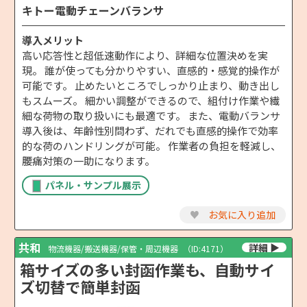
キトー電動チェーンバランサ
導入メリット
高い応答性と超低速動作により、詳細な位置決めを実
現。 誰が使っても分かりやすい、直感的・感覚的操作が
可能です。 止めたいところでしっかり止まり、動き出し
もスムーズ。 細かい調整ができるので、組付け作業や繊
細な荷物の取り扱いにも最適です。 また、電動バランサ
導入後は、年齢性別問わず、だれでも直感的操作で効率
的な荷のハンドリングが可能。 作業者の負担を軽減し、
腰痛対策の一助になります。
パネル・サンプル展示
♥
お気に入り追加
共和
物流機器/搬送機器/保管・周辺機器
（ID:4171）
箱サイズの多い封函作業も、自動サイ
ズ切替で簡単封函