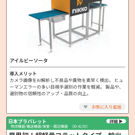
アイルビーソータ
導入メリット
カメラ画像をAI解析し不良品や異物を素早く検出。 ヒュ
ーマンエラーの多い目視手選別の作業を軽減。 製品や、
選別物の信頼性のアップ・品質の向上。
♥
お気に入り追加
日本プラパレット
物流機器/搬送機器/保管・周辺機器
（ID:4130）
業界初！超軽量フラットタイプ 輸出