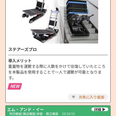
ステアーズプロ
導入メリット
重量物を運搬する際に人数をかけて往復していたところ
を本製品を使用することで一人で運搬が可能となりま
す。
NEW
♥
お気に入り追加
エム・アンド・イー
物流機器/搬送機器/保管・周辺機器
（ID:5670）