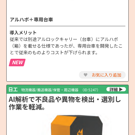
アルハボ＋専用台車
導入メリット
従来では別途アルロックキャリー（台車）にアルハボ
（箱）を載せる仕様であったが、専用台車を開発したこ
とで従来のものよりコストが下げられます。
NEW
♥
お気に入り追加
日工
物流機器/搬送機器/保管・周辺機器
（ID:5247）
AI解析で不良品や異物を検出・選別し
作業を軽減。