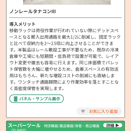
ノンレールタナコンIII
導入メリット
移動ラックは荷役作業が行われていない際にデッドスペ
ースとなる搬入出用通路を最大1/2に削減し、固定ラック
と比べて収納力を2〜2.5倍に向上させることができま
す。本製品はレール敷設工事が不要なため、既存の冷凍
倉庫や工場にも短期間・低負荷で設置が可能で、レイア
ウト変更や撤去も容易に行えます。同じ床面積でパレッ
ト保管数を大幅に増やせるため、倉庫スペースの有効活
用はもちろん、新たな増設コストの削減にも直結しま
す。ワンタッチ通路開閉により作業効率を落とすことな
く高密度保管を実現します。
パネル・サンプル展示
♥
お気に入り追加
スーパーツール
物流機器/搬送機器/保管・周辺機器
（ID:4400）