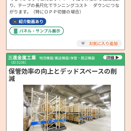
り、テープの長尺化でランニングコスト ダウンにつな
がります。（特にＯＰＰ切替の場合）
紹介動画あり
パネル・サンプル展示
♥
お気に入り追加
三進金属工業
物流機器/搬送機器/保管・周辺機器
（ID:5236）
保管効率の向上とデッドスペースの削
減