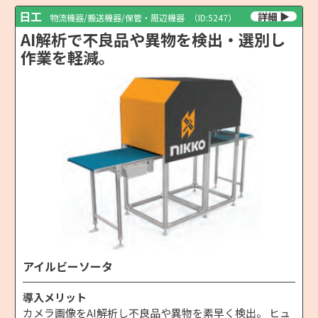
日工
物流機器/搬送機器/保管・周辺機器
（ID:5247）
AI解析で不良品や異物を検出・選別し
作業を軽減。
アイルビーソータ
導入メリット
カメラ画像をAI解析し不良品や異物を素早く検出。 ヒュ