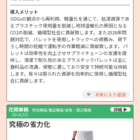
導入メリット
SDGsの観点から再利用、軽量化を通じて、枯渇資源であ
るプラスチック使用量を削減し地球温暖化の原因となる
CO2の削減、循環型社会に貢献致します。また2026年問
題対応で、パレットを使用しトラックへの荷積み、荷下
ろし時間の短縮で運転手の作業軽減に貢献致します。 パ
レットは効率性を向上させサプライチェーンの支援を提
供し、清潔で耐久性のあるプラスチックパレットは主に
食料品の流通、保管に適しており安全で持続可能な供給
します。我々は限られた資源を効率的に使用し循環型社
会に貢献します。
♥
お気に入り追加
花岡車輌
物流機器/搬送機器/保管・周辺機器
（ID:4133）
究極の省力化