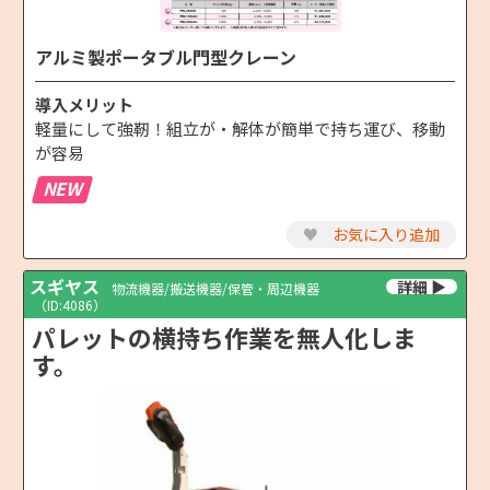
アルミ製ポータブル門型クレーン
導入メリット
軽量にして強靭！組立が・解体が簡単で持ち運び、移動
が容易
NEW
♥
お気に入り追加
スギヤス
物流機器/搬送機器/保管・周辺機器
（ID:4086）
パレットの横持ち作業を無人化しま
す。