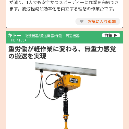
が減り、1人でも安全かつスピーディーに作業を完結でき
ます。疲労軽減と効率化を両立する理想の作業台です。
♥
お気に入り追加
キトー
物流機器/搬送機器/保管・周辺機器
（ID:4169）
重労働が軽作業に変わる、無重力感覚
の搬送を実現