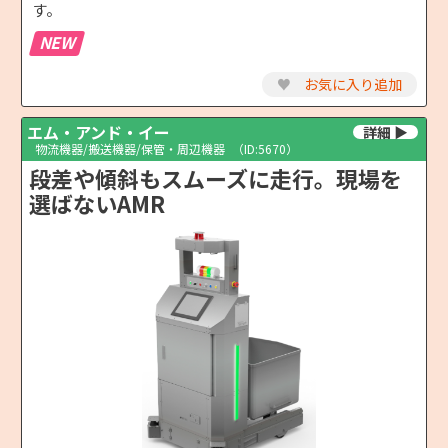
す。
NEW
♥
お気に入り追加
エム・アンド・イー
物流機器/搬送機器/保管・周辺機器
（ID:5670）
段差や傾斜もスムーズに走行。現場を
選ばないAMR