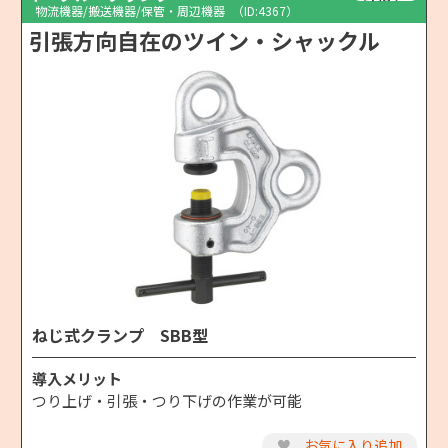
物流機器/搬送機器/保管・周辺機器
（ID:4367）
引張方向自在のツイン・シャックル
ねじ式クランプ SBB型
導入メリット
つり上げ・引張・つり下げの作業が可能
♥
お気に入り追加