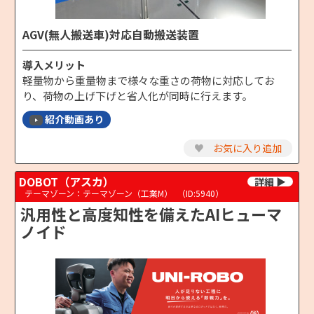
AGV(無人搬送車)対応自動搬送装置
導入メリット
軽量物から重量物まで様々な重さの荷物に対応してお
り、荷物の上げ下げと省人化が同時に行えます。
紹介動画あり
♥
お気に入り追加
DOBOT（アスカ）
テーマゾーン：テーマゾーン（工業M）
（ID:5940）
汎用性と高度知性を備えたAIヒューマ
ノイド