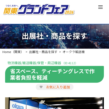
出展社・商品を探す
Home（関東）
出展社・商品を探す
オークラ輸送機
物流機器/搬送機器/保管・周辺機器
（ID:4112）
省スペース、ティーチングレスで作
業者負担を軽減
♥
お気に入り追加