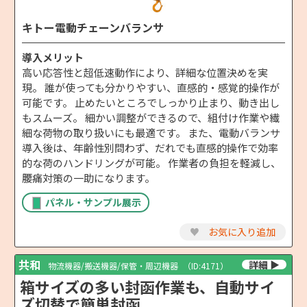
キトー電動チェーンバランサ
導入メリット
高い応答性と超低速動作により、詳細な位置決めを実
現。 誰が使っても分かりやすい、直感的・感覚的操作が
可能です。 止めたいところでしっかり止まり、動き出し
もスムーズ。 細かい調整ができるので、組付け作業や繊
細な荷物の取り扱いにも最適です。 また、電動バランサ
導入後は、年齢性別問わず、だれでも直感的操作で効率
的な荷のハンドリングが可能。 作業者の負担を軽減し、
腰痛対策の一助になります。
パネル・サンプル展示
♥
お気に入り追加
共和
物流機器/搬送機器/保管・周辺機器
（ID:4171）
箱サイズの多い封函作業も、自動サイ
ズ切替で簡単封函