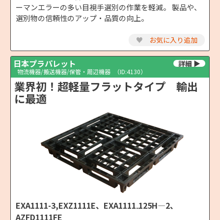
ーマンエラーの多い目視手選別の作業を軽減。 製品や、
選別物の信頼性のアップ・品質の向上。
♥
お気に入り追加
日本プラパレット
物流機器/搬送機器/保管・周辺機器
（ID:4130）
業界初！超軽量フラットタイプ 輸出
に最適
EXA1111-3,EXZ1111E、EXA1111₋125H―2、
AZFD1111FE