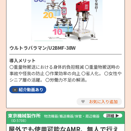
ウルトラバラマン/U2BMF-38W
導入メリット
〇重量物搬送における身体的負担軽減 〇重量物搬送時の
事故や怪我の防止 〇作業効率の向上 〇省人化。 〇女性や
シニア層の活躍。 〇労働力不足の解消。
紹介動画あり
♥
お気に入り追加
東京機械製作所
物流機器/搬送機器/保管・周辺機器
（ID:5708）
屋外でも使用可能なAMR、無人で行え