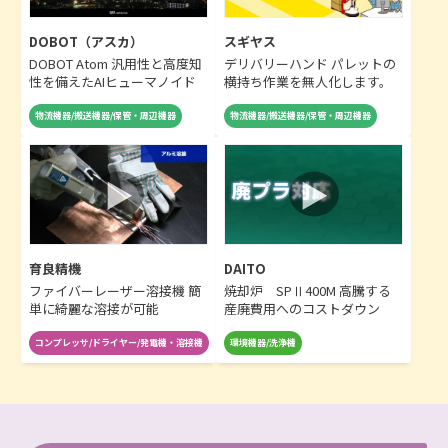
DOBOT（アスカ）
スギヤス
DOBOT Atom 汎用性と高度知
デリバリーハンド パレットの
性を備えたAIヒューマノイド
横持ち作業を無人化します。
物流機器/搬送機器/保管・周辺機器
物流機器/搬送機器/保管・周辺機器
育良精機
DAITO
ファイバーレーザー溶接機 簡
焼却炉 SPⅡ400M 高騰する
単に綺麗な溶接が可能
産廃費用へのコストダウン
コンプレッサ/ドライヤー/発電機・溶接機
環境機器/洗浄機