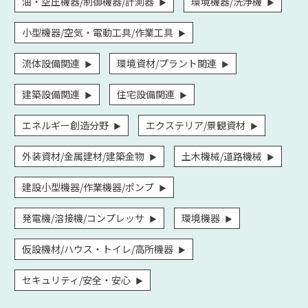
油・空圧機器/制御機器/計測器
環境機器/洗浄機
小型機器/空気・電動工具/作業工具
流体設備関連
環境資材/プラント関連
建築設備関連
住宅設備関連
エネルギー創造分野
エクステリア/景観資材
外装資材/金属建材/建築金物
土木機械/道路機械
建設小型機器/作業機器/ポンプ
発電機/溶接機/コンプレッサ
環境機器
仮設機材/ハウス・トイレ/高所機器
セキュリティ/安全・安心