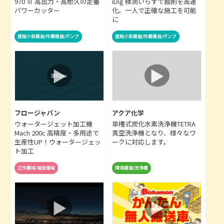
970 Ⅲ 高出力・高耐久の定番
iDig 検測いらずで掘削を高速
パワーカッター
化。一人で正確な施工を可能
に
建設小型機器/作業機器/ポンプ
建設小型機器/作業機器/ポンプ
フロージャパン
アクア化学
ウォータージェット加工機
単槽式炭化水素洗浄機TETRA
Mach 200c 高精度・多用途で
真空洗浄機となり、様々なワ
生産性UP！ウォータージェッ
ークに対応します。
ト加工
工作機械/板金機械
環境機器/洗浄機