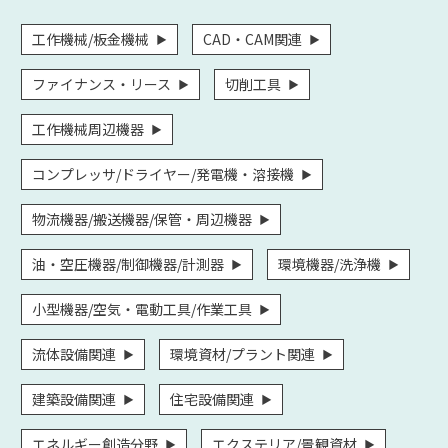
工作機械/板金機械
CAD・CAM関連
ファイナンス・リース
切削工具
工作機械周辺機器
コンプレッサ/ドライヤー/発電機・溶接機
物流機器/搬送機器/保管・周辺機器
油・空圧機器/制御機器/計測器
環境機器/洗浄機
小型機器/空気・電動工具/作業工具
流体設備関連
環境資材/プラント関連
建築設備関連
住宅設備関連
エネルギー創造分野
エクステリア/景観資材