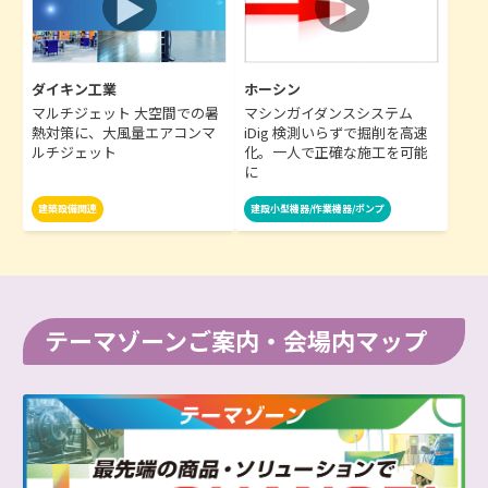
ダイキン工業
ホーシン
マルチジェット 大空間での暑
マシンガイダンスシステム
熱対策に、大風量エアコンマ
iDig 検測いらずで掘削を高速
ルチジェット
化。一人で正確な施工を可能
に
建築設備関連
建設小型機器/作業機器/ポンプ
テーマゾーンご案内・会場内マップ