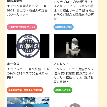
機械事業部
タッチプローブの修理サービ
エンジン駆動式カッター K
スとキャリブレーションの修
970 Ⅲ 高出力・高耐久の定番
理・再校正サービス 設備停止
パワーカッター
を防ぐ代替品と精度維持の再
校正
発電機/溶接機/コンプレッサ
工作機械周辺機器
ホータス
アンレット
チップ式エアー面取り機 FH-
アンレットドライ真空ポンプ
CHAM-C5 1パスで5C面取りが
(空冷式/水冷式) 接ガス部オイ
可能
ルフリー構造により、環境改
善に貢献！
小型機器/空気・電動工具/作業工具
環境機器/洗浄機