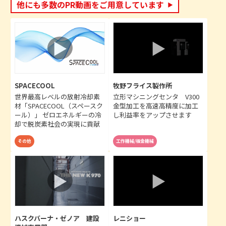
他にも多数のPR動画をご用意しています
SPACECOOL
牧野フライス製作所
世界最高レベルの放射冷却素
立形マシニングセンタ V300
材「SPACECOOL（スペースク
金型加工を高速高精度に加工
ール）」 ゼロエネルギーの冷
し利益率をアップさせます
却で脱炭素社会の実現に貢献
その他
工作機械/板金機械
ハスクバーナ・ゼノア 建設
レニショー