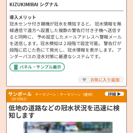
KIZUKIMIRAI シグナル
導入メリット
冠水センサ付き親機が冠水を検知すると、 冠水情報を無
線通信で遠方へ設置した複数の警告灯付き子機へ送信す
ると同時に、 予め設定したメールアドレスへ警報メール
を送信します。冠水検知は２段階で設定可能。 警告灯が
段階に応じた色にて発光し、冠水情報を表示します。 ア
ンダーパスの浸水対策に最適なシステムです。
パネル・サンプル展示
♥
お気に入り追加
サンポール
テーマゾーン：テーマゾーン（建材）
（ID:5982）
低地の道路などの冠水状況を迅速に検
知します