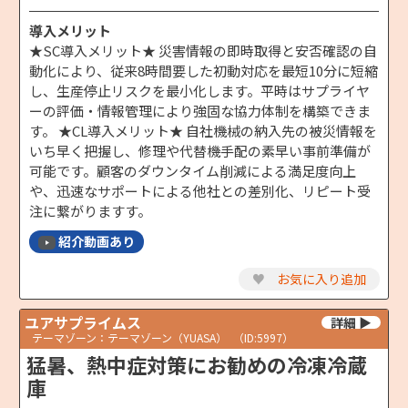
導入メリット
★SC導入メリット★ 災害情報の即時取得と安否確認の自
動化により、従来8時間要した初動対応を最短10分に短縮
し、生産停止リスクを最小化します。平時はサプライヤ
ーの評価・情報管理により強固な協力体制を構築できま
す。 ★CL導入メリット★ 自社機械の納入先の被災情報を
いち早く把握し、修理や代替機手配の素早い事前準備が
可能です。顧客のダウンタイム削減による満足度向上
や、迅速なサポートによる他社との差別化、リピート受
注に繋がりますす。
紹介動画あり
♥
お気に入り追加
ユアサプライムス
テーマゾーン：テーマゾーン（YUASA）
（ID:5997）
猛暑、熱中症対策にお勧めの冷凍冷蔵
庫