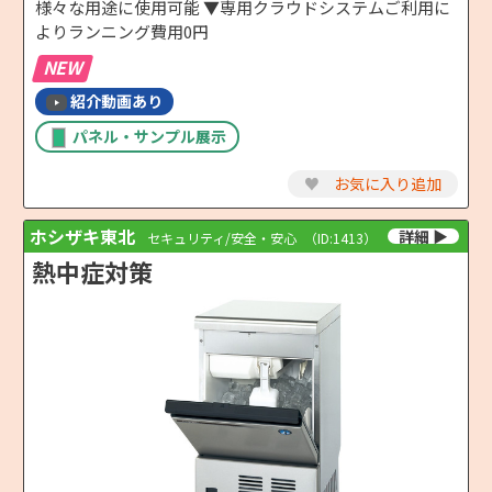
様々な用途に使用可能 ▼専用クラウドシステムご利用に
よりランニング費用0円
NEW
紹介動画あり
パネル・サンプル展示
♥
お気に入り追加
ホシザキ東北
セキュリティ/安全・安心
（ID:1413）
熱中症対策