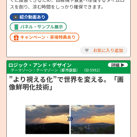
スを削り、涼む時間をしっかり確保できます。
紹介動画あり
パネル・サンプル展示
キャンペーン・来場特典あり
♥
お気に入り追加
ロジック・アンド・デザイン
テーマゾーン：テーマゾーン（都市基盤）
（ID:5992）
”より視える化”で世界を変える。「画
像鮮明化技術」