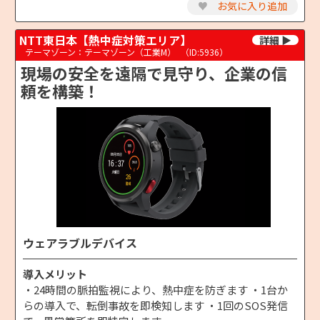
♥
お気に入り追加
NTT東日本【熱中症対策エリア】
テーマゾーン：テーマゾーン（工業M）
（ID:5936）
現場の安全を遠隔で見守り、企業の信
頼を構築！
ウェアラブルデバイス
導入メリット
・24時間の脈拍監視により、熱中症を防ぎます ・1台か
らの導入で、転倒事故を即検知します ・1回のSOS発信