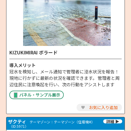
KIZUKIMIRAI ボラード
導入メリット
冠水を検知し、メール通知で管理者に浸水状況を報告！
現地に行かずに最新の状況を確認できます。 管理者と周
辺住民に注意喚起を行い、次の行動をアシストします
パネル・サンプル展示
♥
お気に入り追加
ザクティ
テーマゾーン：テーマゾーン（住環境M）
（ID:5971）