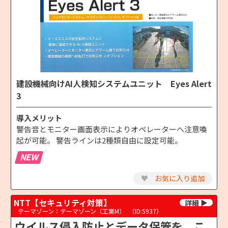
建設機械向けAI人検知システムユニット Eyes Alert
3
導入メリット
警告音とモニター画面表示によりオペレーターへ注意喚
起が可能。 警告ラインは2種類自由に設定可能。
NEW
♥
お気に入り追加
NTT【セキュリティ対策】
テーマゾーン：テーマゾーン（工業M）
（ID:5937）
ウイルス侵入防止とデータ保管を、こ