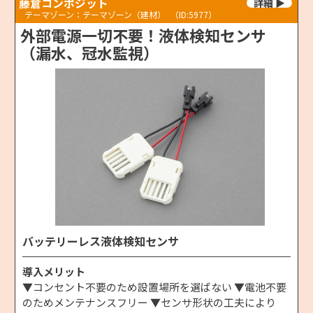
藤倉コンポジット
テーマゾーン：テーマゾーン（建材）
（ID:5977）
外部電源一切不要！液体検知センサ
（漏水、冠水監視）
バッテリーレス液体検知センサ
導入メリット
▼コンセント不要のため設置場所を選ばない ▼電池不要
のためメンテナンスフリー ▼センサ形状の工夫により