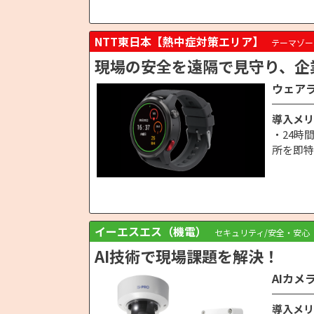
NTT東日本【熱中症対策エリア】
テーマゾー
現場の安全を遠隔で見守り、企
ウェア
導入メリ
・24時
所を即特
イーエスエス（機電）
セキュリティ/安全・安心
AI技術で現場課題を解決！
AIカメ
導入メリ