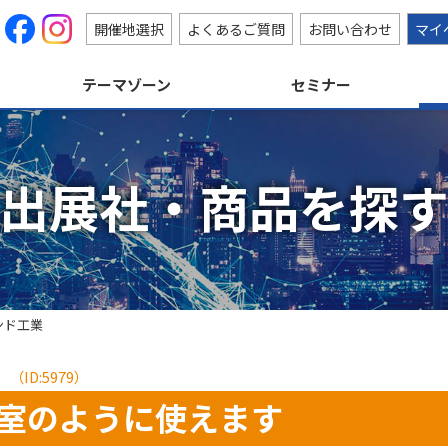
開催地選択
よくあるご質問
お問い合わせ
マイ
テーマゾーン
セミナー
出展社・商品を探
ンド工業
）
（ID:5979）
室のように使えます