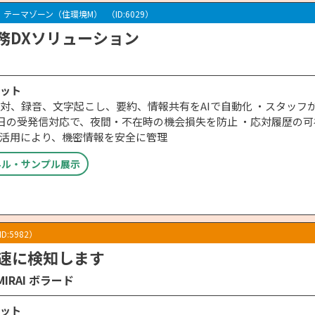
：テーマゾーン（住環境M）
（ID:6029）
務DXソリューション
ット
対、録音、文字起こし、要約、情報共有をAIで自動化 ・スタッフが
5日の受発信対応で、夜間・不在時の機会損失を防止 ・応対履歴の
I活用により、機密情報を安全に管理
ネル・サンプル展示
ID:5982）
速に検知します
IMIRAI ボラード
ット