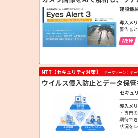
建設機械
導入メリ
警告音と
NEW
NTT【セキュリティ対策】
テーマゾーン：テー
ウイルス侵入防止とデータ保管
セキュ
導入メリ
・専門の
期待でき
状況をレ