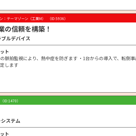
ン：テーマゾーン（工業M）
（ID:5936）
業の信頼を構築！
ラブルデバイス
ット
間の脈拍監視により、熱中症を防ぎます ・1台からの導入で、転倒事
定します
（ID:1470）
ラシステム
ット