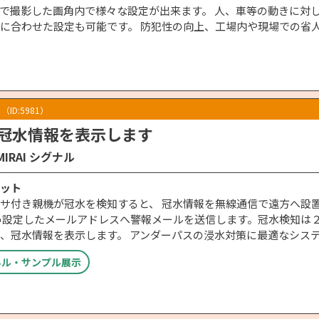
ラで撮影した画角内で様々な設定が出来ます。 人、車等の動きに対
に合わせた設定も可能です。 防犯性の向上、工場内や現場での省
（ID:5981）
冠水情報を表示します
IMIRAI シグナル
ット
サ付き親機が冠水を検知すると、 冠水情報を無線通信で遠方へ設
め設定したメールアドレスへ警報メールを送信します。冠水検知は
、冠水情報を表示します。 アンダーパスの浸水対策に最適なシス
ネル・サンプル展示