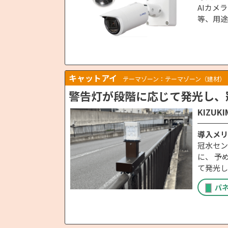
AIカメ
等、用途
キャットアイ
テーマゾーン：テーマゾーン（建材）
警告灯が段階に応じて発光し、
KIZUK
導入メリ
冠水セン
に、 予
て発光し
パ