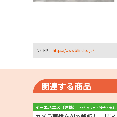
会社HP：
https://www.blind.co.jp/
関連する商品
イーエスエス（建機）
セキュリティ/安全・安心
カメラ画像をAIで解析し、リ