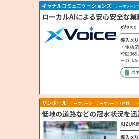
キャナルコミュニケーションズ
テーマゾーン
ローカルAIによる安心安全な業
xVoice
導入メリ
・電話応
時間36
ーカルA
パ
サンポール
テーマゾーン：テーマゾーン（建材）
（
低地の道路などの冠水状況を迅
KIZUK
導入メリ