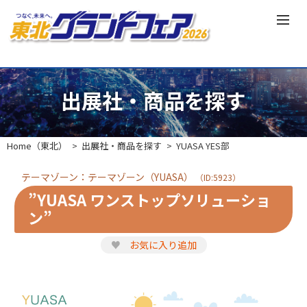
出展社・商品を探す
Home（東北）
出展社・商品を探す
YUASA YES部
テーマゾーン：テーマゾーン（YUASA）
（ID:5923）
”YUASA ワンストップソリューショ
ン”
♥
お気に入り追加