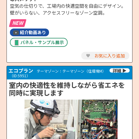
空気の仕切りで、工場内の快適空間を自由にデザイン。
壁がいらない、アクセスフリーなゾーン空調。
NEW
紹介動画あり
パネル・サンプル展示
♥
お気に入り追加
エコプラン
テーマゾーン：テーマゾーン（住環境M）
（ID:5951）
室内の快適性を維持しながら省エネを
同時に実現します