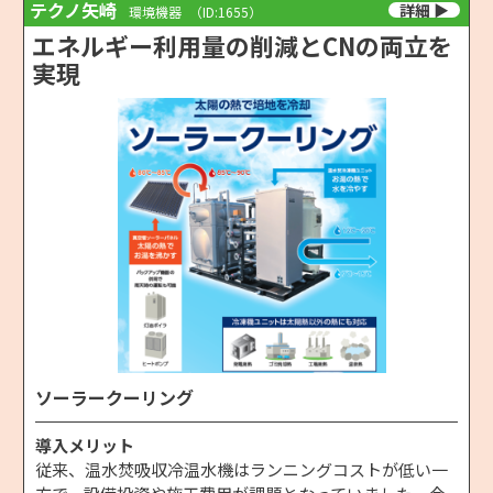
テクノ矢崎
環境機器
（ID:1655）
エネルギー利用量の削減とCNの両立を
実現
ソーラークーリング
導入メリット
従来、温水焚吸収冷温水機はランニングコストが低い一