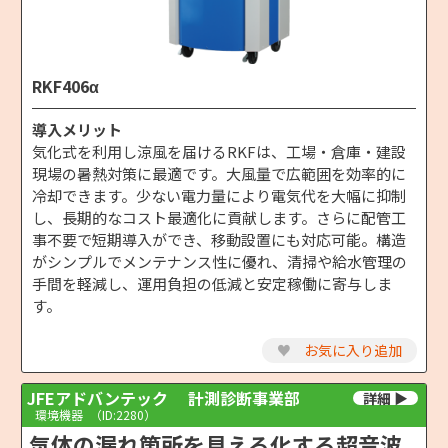
RKF406α
導入メリット
気化式を利用し涼風を届けるRKFは、工場・倉庫・建設
現場の暑熱対策に最適です。大風量で広範囲を効率的に
冷却できます。少ない電力量により電気代を大幅に抑制
し、長期的なコスト最適化に貢献します。さらに配管工
事不要で短期導入ができ、移動設置にも対応可能。構造
がシンプルでメンテナンス性に優れ、清掃や給水管理の
手間を軽減し、運用負担の低減と安定稼働に寄与しま
す。
♥
お気に入り追加
JFEアドバンテック 計測診断事業部
環境機器
（ID:2280）
気体の漏れ箇所を見える化する超音波