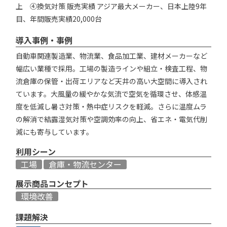
上 ④換気対策 販売実績 アジア最大メーカー、日本上陸9年
目、年間販売実績20,000台
導入事例・事例
自動車関連製造業、物流業、食品加工業、建材メーカーなど
幅広い業種で採用。工場の製造ラインや組立・検査工程、物
流倉庫の保管・出荷エリアなど天井の高い大空間に導入され
ています。大風量の緩やかな気流で空気を循環させ、体感温
度を低減し暑さ対策・熱中症リスクを軽減。さらに温度ムラ
の解消で結露湿気対策や空調効率の向上、省エネ・電気代削
減にも寄与しています。
利用シーン
工場
倉庫・物流センター
展示商品コンセプト
環境改善
課題解決