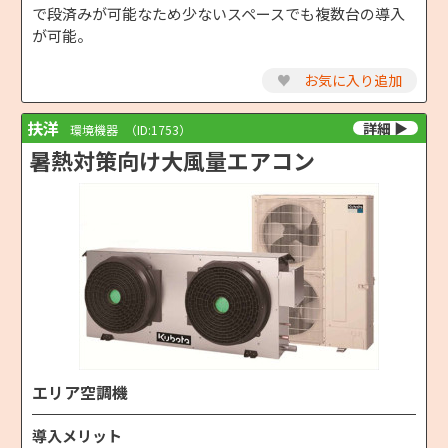
で段済みが可能なため少ないスペースでも複数台の導入
が可能。
♥
お気に入り追加
扶洋
環境機器
（ID:1753）
暑熱対策向け大風量エアコン
エリア空調機
導入メリット