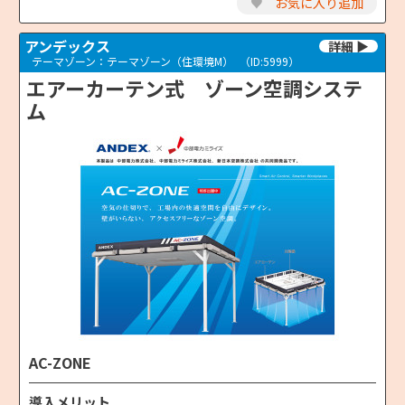
♥
お気に入り追加
アンデックス
テーマゾーン：テーマゾーン（住環境M）
（ID:5999）
エアーカーテン式 ゾーン空調システ
ム
AC-ZONE
導入メリット