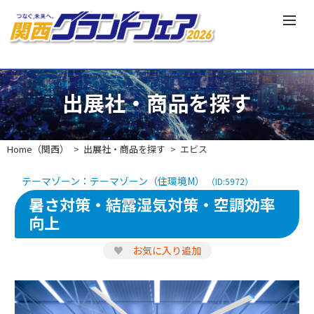
出展社・商品を探す
Home（関西）
出展社・商品を探す
エビス
テーマゾーン：テーマゾーン（住環境M）
（ID:5972）
暑さ対策・結露湿気対策・空調効率
向上
♥
お気に入り追加