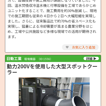
方で、設備投資や施工費用が課題となっていました。今
回、温水焚吸収冷温水機と付帯設備を工場であらかじめ
ユニット化することで、施工費用を約30%削減 し、現地
での施工期間も従来の 4 日から 2 日へ大幅短縮を実現し
ました。さらに、従来製品比で約70%の省スペース化も
実現し、猛暑による冷却需要が高まる農業分野をはじ
め、工場や公共施設など多様な現場での活用が期待され
ます。
♥
お気に入り追加
日動工業
環境機器
（ID:1556）
動力200Vを使用した大型スポットクー
ラー