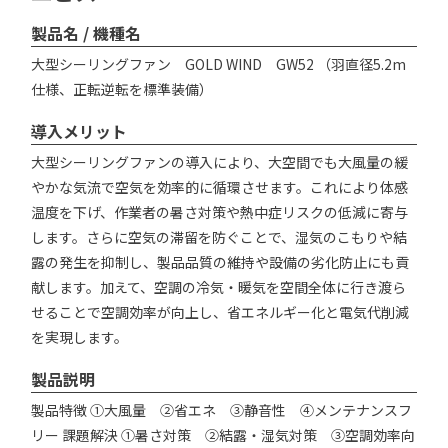
製品名 / 機種名
大型シーリングファン GOLD WIND GW52 （羽直径5.2m
仕様、正転逆転を標準装備）
導入メリット
大型シーリングファンの導入により、大空間でも大風量の緩
やかな気流で空気を効率的に循環させます。これにより体感
温度を下げ、作業者の暑さ対策や熱中症リスクの低減に寄与
します。さらに空気の滞留を防ぐことで、湿気のこもりや結
露の発生を抑制し、製品品質の維持や設備の劣化防止にも貢
献します。加えて、空調の冷気・暖気を空間全体に行き渡ら
せることで空調効率が向上し、省エネルギー化と電気代削減
を実現します。
製品説明
製品特徴 ①大風量 ②省エネ ③静音性 ④メンテナンスフ
リー 課題解決 ①暑さ対策 ②結露・湿気対策 ③空調効率向