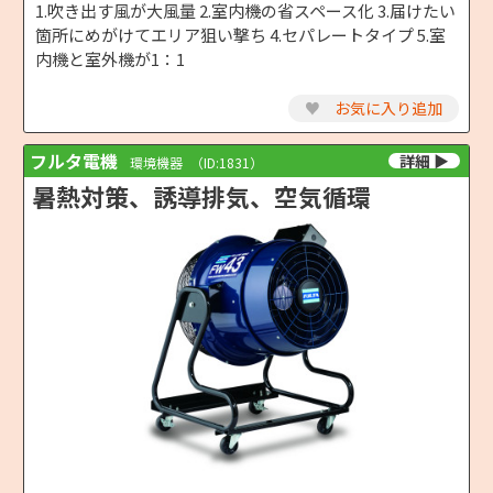
1.吹き出す風が大風量 2.室内機の省スペース化 3.届けたい
箇所にめがけてエリア狙い撃ち 4.セパレートタイプ 5.室
内機と室外機が1：1
♥
お気に入り追加
フルタ電機
環境機器
（ID:1831）
暑熱対策、誘導排気、空気循環