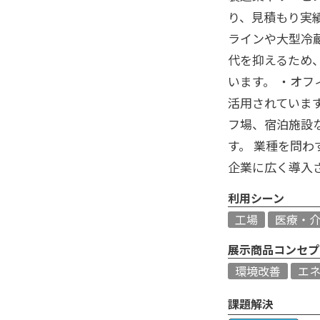
り、見積もり実績
ラインや大型冷
代を抑えるため
います。 ・オ
活用されています
フ場、宿泊施設
す。 業種を問
企業に広く導入
利用シーン
工場
医療・
展示商品コンセプ
環境改善
エ
課題解決