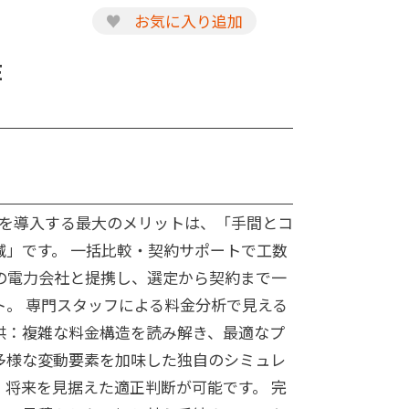
♥
お気に入り追加
E
zを導入する最大のメリットは、「手間とコ
減」です。 ⼀括⽐較‧契約サポートで⼯数
社の電力会社と提携し、選定から契約まで一
ト。 専⾨スタッフによる料⾦分析で⾒える
供：複雑な料金構造を読み解き、最適なプ
多様な変動要素を加味した独自のシミュレ
、将来を見据えた適正判断が可能です。 完