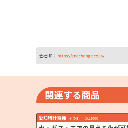
会社HP：
https://enechange.co.jp/
関連する商品
愛知時計電機
その他
（ID:1600）
水・ガス・エアの見える化が可