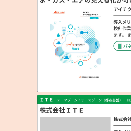
アイチ
導入メリ
検針作業
ます。 
パ
ＩＴＥ
テーマゾーン：テーマゾーン（都市基盤）
（I
株式会社ＩＴＥ
株式会