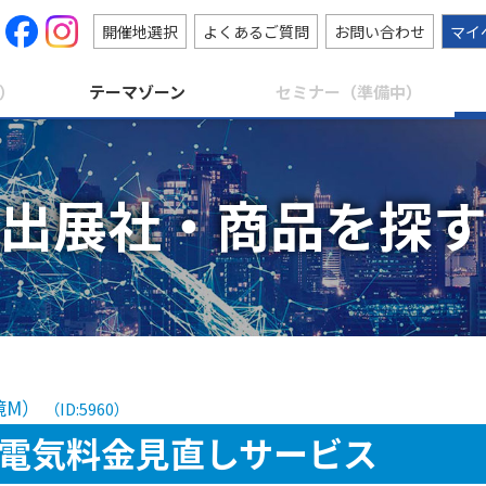
開催地選択
よくあるご質問
お問い合わせ
マイ
）
テーマゾーン
セミナー（準備中）
出展社・商品を探
境M）
（ID:5960）
電気料⾦⾒直しサービス