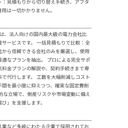
ト：見積もりから切り替え手続き、アフタ
費用は一切かかりません。
zは、法人向けの国内最大級の電力会社比
援サービスです。 一括見積もりで比較：全
社から信頼できる会社のみを厳選し、使用
最適なプランを抽出。 プロによる完全サポ
気料金プランの解説や、契約手続きまで専
料で代行します。 工数を大幅削減しコスト
手間を最小限に抑えつつ、確実な固定費削
立的な立場で、倒産リスクや市場変動に備え
選び」を支援します。
ス業など多岐にわたる企業で採用されてお