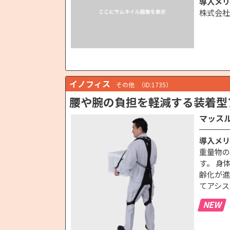
導入メリ
株式会社
イノフィス
その他
（ID:1735）
腰や腕の負担を軽減する装着型
マッスルス
導入メリ
重量物の
す。 身
齢化が進
てアシス
NEW