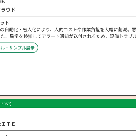
クラウド
ット
の自動化・省人化により、人的コストや作業負担を大幅に削減。
また、異常を検知してアラート通知が送付されるため、設備トラブ
ネル・サンプル展示
D:6057）
社ＩＴＥ