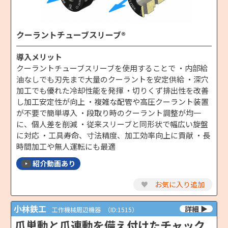
クーラントチューブスリーブ®
導入メリット
クーラントチューブスリーブを使用することで ・内部給
油なしでも刃先まで大量のクーラントを安定供給 ・深穴
加工でも優れた冷却性能を発揮 ・切りくず排出性を改善
し加工安定性が向上 ・複雑な配管や高圧クーラント装置
が不要で簡単導入 ・段取り時のクーラント調整が均一
に、個人差を削減 ・従来スリーブと同形状で幅広い旋盤
に対応 ・工具寿命、寸法精度、加工効率向上に貢献 ・長
時間加工や無人運転にも最適
紹介動画あり
♥
お気に入り追加
小林鉄工
工作機械周辺機器
（ID:1515）
爪単動と爪連動を備え付けたチャック