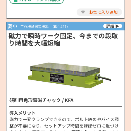
♥
お気に入り追加
菱小
工作機械周辺機器
（ID:1427）
磁力で瞬時ワーク固定、今までの段取
り時間を大幅短縮
研削用角形電磁チャック / KFA
導入メリット
磁力で一発クランプできるので、ボルト締めやバイス調
整が不要になり、セットアップ時間をほぼゼロに近づけ