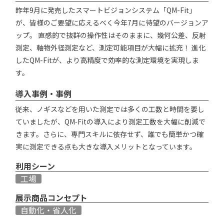
昨年9月に発売したスマートビジョンシステム「QM-Fit」
が、皆様のご要望に応えるべく今年7月に待望のバージョンア
ップ。 直感的で抜群の操作性はそのままに、幾何公差、反射
測定、軸物外径測定など、測定可能項目が大幅に拡充！ 進化
したQM-Fitが、より高精度で効率的な測定環境を実現しま
す。
導入事例・事例
従来、ノギスなどを用いた測定では多くの工数と時間を要し
ていましたが、QM‑Fitの導入により測定工数を大幅に削減で
きます。さらに、専門スキルに依存せず、誰でも簡単かつ確
実に測定できる点も大きな導入メリットとなっています。
利用シーン
工場
展示商品コンセプト
自動化・省人化