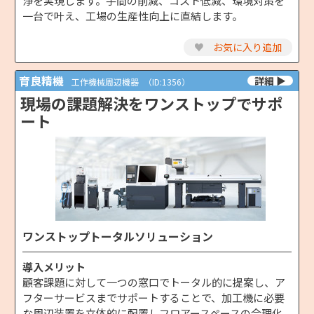
浄を実現します。手間の削減、コスト低減、環境対策を
一台で叶え、工場の生産性向上に直結します。
♥
お気に入り追加
育良精機
工作機械周辺機器
（ID:1356）
現場の課題解決をワンストップでサポ
ート
ワンストップトータルソリューション
導入メリット
顧客課題に対して一つの窓口でトータル的に提案し、ア
フターサービスまでサポートすることで、加工機に必要
な周辺装置を立体的に配置しフロアースペースの合理化