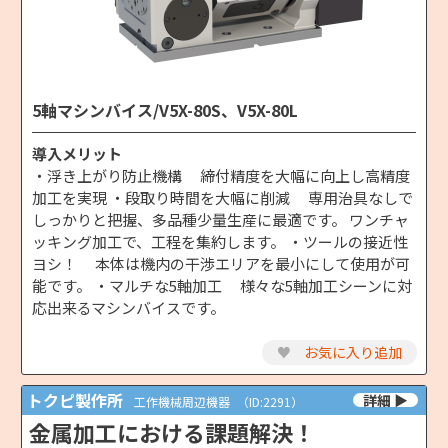
5軸マシンバイス/V5X-80S、V5X-80L
導入メリット
・浮き上がり防止機構 締付精度を大幅に向上し高精度
加工を実現 ・段取り時間を大幅に削減 専用治具なしで
しっかりと把握、多品種少量生産に最適です。 ワンチャ
ッキング加工で、工程を集約します。 ・ツールの接近性
ヨシ！ 本体は機内の干渉エリアを最小にして使用が可
能です。 ・マルチな5軸加工 様々な5軸加工シーンに対
応出来るマシンバイスです。
♥
お気に入り追加
トクピ製作所
工作機械周辺機器
（ID:2291）
金属加工における課題解決！