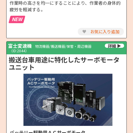
作業時の高さを均一にすることにより、作業者の身体的
疲労を軽減する。
NEW
♥
お気に入り追加
富士変速機
物流機器/搬送機器/保管・周辺機器
（ID:2044）
搬送台車用途に特化したサーボモータ
ユニット
バッテリー駆動用ＡＣサーボモータ