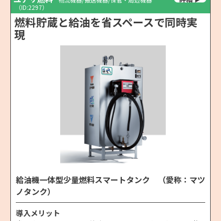
（ID:2297）
燃料貯蔵と給油を省スペースで同時実
現
給油機一体型少量燃料スマートタンク （愛称：マツ
ノタンク）
導入メリット