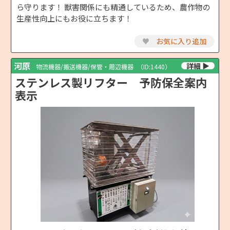
ら守ります！ 獣害関係にも精通しているため、農作物の
生産性向上にもお役に立ちます！
♥
お気に入り追加
河原
物流機器/搬送機器/保管・周辺機器
（ID:1440）
ステンレス製リフター 予防保全案内
表示