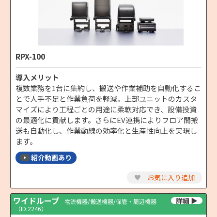
RPX-100
導入メリット
複数業務を1台に集約し、搬送や作業補助を自動化するこ
とで人手不足と作業負荷を軽減。上部ユニットのカスタ
マイズにより工程ごとの用途に柔軟対応でき、設備投資
の最適化に貢献します。さらにEV連携によりフロア間搬
送も自動化し、作業動線の効率化と生産性向上を実現し
ます。
紹介動画あり
♥
お気に入り追加
ワイドループ
物流機器/搬送機器/保管・周辺機器
（ID:2246）