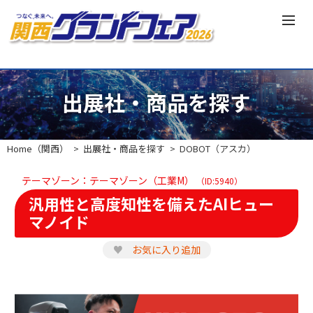
出展社・商品を探す
Home（関西）
出展社・商品を探す
DOBOT（アスカ）
テーマゾーン：テーマゾーン（工業M）
（ID:5940）
汎用性と高度知性を備えたAIヒュー
マノイド
♥
お気に入り追加