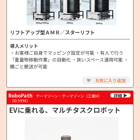
リフトアップ型ＡＭＲ／スターリフト
導入メリット
・お客様ご自身でマッピング設定が可能 ・有人で行う
「重量物移動作業」の自動化 ・狭いスペース運用可能 ・
棚ごと搬送が可能
♥
お気に入り追加
RoboPath
テーマゾーン：テーマゾーン（工業M）
（ID:5998）
EVに乗れる、マルチタスクロボット