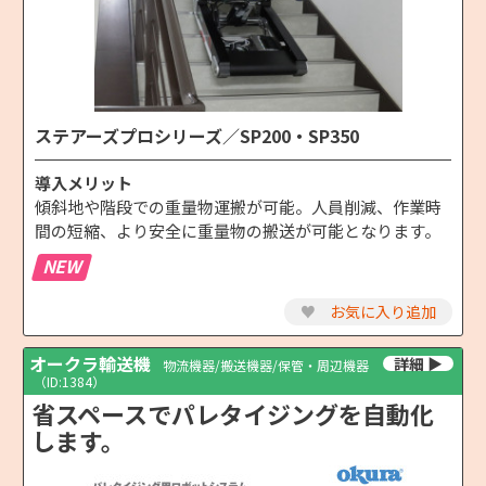
ステアーズプロシリーズ／SP200・SP350
導入メリット
傾斜地や階段での重量物運搬が可能。人員削減、作業時
間の短縮、より安全に重量物の搬送が可能となります。
NEW
♥
お気に入り追加
オークラ輸送機
物流機器/搬送機器/保管・周辺機器
（ID:1384）
省スペースでパレタイジングを自動化
します。