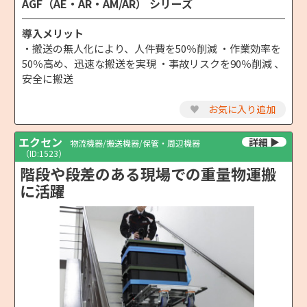
AGF（AE・AR・AM/AR） シリーズ
導入メリット
・搬送の無人化により、人件費を50％削減 ・作業効率を
50％高め、迅速な搬送を実現 ・事故リスクを90％削減 、
安全に搬送
♥
お気に入り追加
エクセン
物流機器/搬送機器/保管・周辺機器
（ID:1523）
階段や段差のある現場での重量物運搬
に活躍