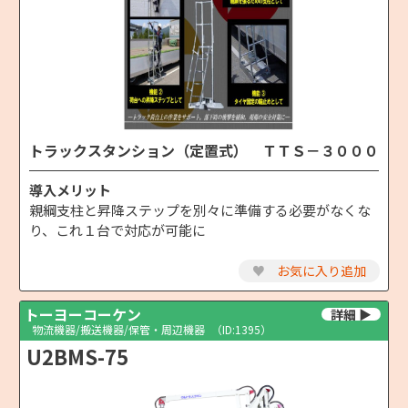
トラックスタンション（定置式） ＴＴＳ－３０００
導入メリット
親綱支柱と昇降ステップを別々に準備する必要がなくな
り、これ１台で対応が可能に
♥
お気に入り追加
トーヨーコーケン
物流機器/搬送機器/保管・周辺機器
（ID:1395）
U2BMS-75