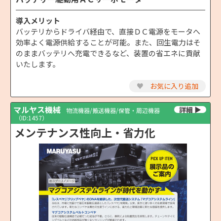
導入メリット
バッテリからドライバ経由で、直接ＤＣ電源をモータへ
効率よく電源供給することが可能。また、回生電力はそ
のままバッテリへ充電できるなど、装置の省エネに貢献
いたします。
♥
お気に入り追加
マルヤス機械
物流機器/搬送機器/保管・周辺機器
（ID:1457）
メンテナンス性向上・省力化