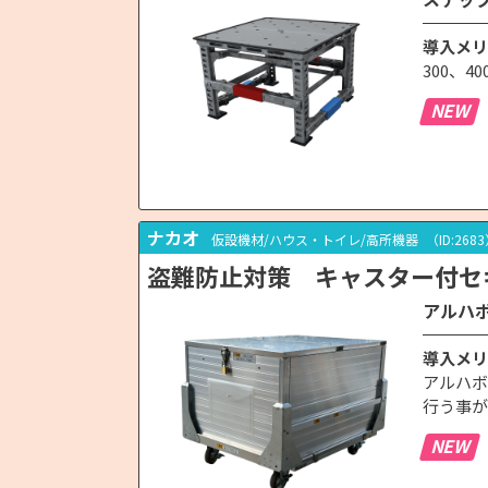
導入メリ
300、
NEW
ナカオ
仮設機材/ハウス・トイレ/高所機器
（ID:268
盗難防止対策 キャスター付セ
アルハボ
導入メリ
アルハボ
行う事が
NEW