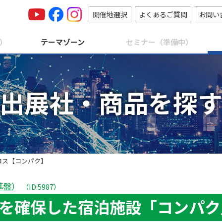
開催地選択
よくあるご質問
お問い
）
テーマゾーン
セミナー（準備中）
出展社・商品を探
ロス【コンパク】
基盤）
（ID:5987）
を確保した宿泊施設「コンパク