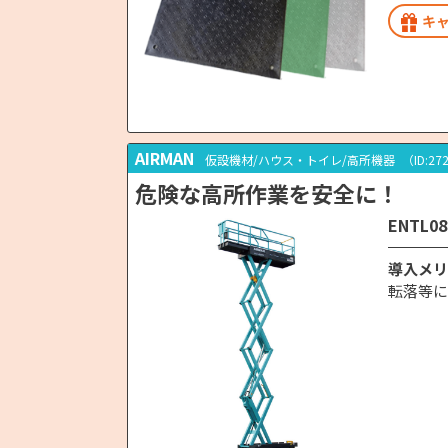
キ
AIRMAN
仮設機材/ハウス・トイレ/高所機器
（ID:27
危険な高所作業を安全に！
ENTL08
導入メリ
転落等に