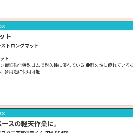
669）
ット
ーストロングマット
ット
ン繊維強化特殊ゴムで耐久性に優れている ●耐久性に優れている
、多用途に使用可能
680）
ペースの軽天作業に。
スクエア高位置くん/TM-SS450