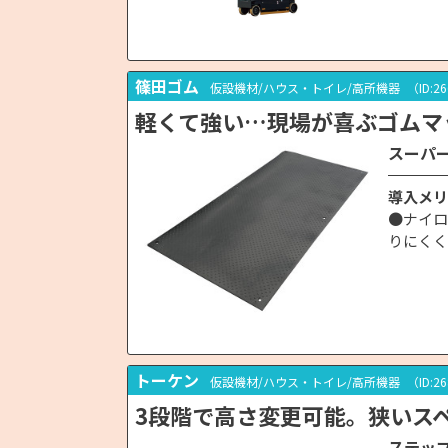
篠田ゴム
仮設機材/ハウス・トイレ/高所機器
（ID:2
軽くて強い…現場が喜ぶゴムマ
スーパ
導入メリ
●ナイロ
りにくく
トーケン
仮設機材/ハウス・トイレ/高所機器
（ID:2
3段階で高さ変更可能。狭いス
ステップ