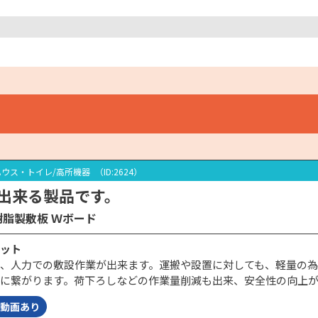
ハウス・トイレ/高所機器
（ID:2624）
出来る製品です。
樹脂製敷板 Ｗボード
ット
、人力での敷設作業が出来ます。運搬や設置に対しても、軽量の
に繋がります。荷下ろしなどの作業量削減も出来、安全性の向上
動画あり