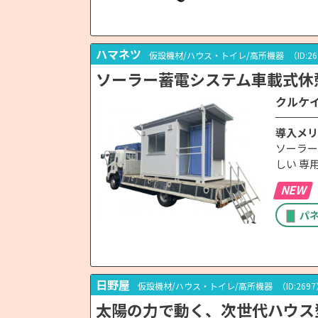
ハマネツ
仮設機材/ハウス・トイレ/高所機器
（ID:2
ソーラー蓄電システム車載式休
クルケ
導入メリ
ソーラー
しい 専
NEW
パ
日野屋
仮設機材/ハウス・トイレ/高所機器
（ID:269
太陽の力で動く、次世代ハウス