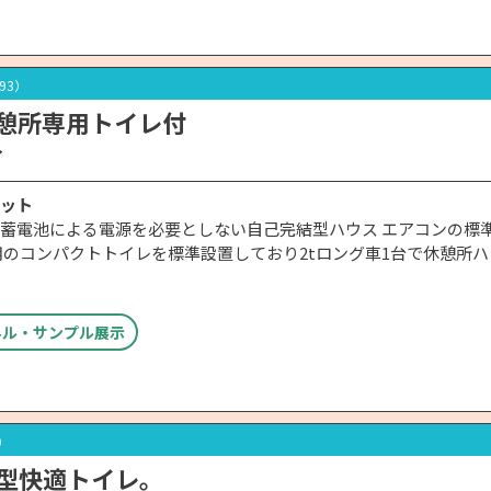
693）
憩所専用トイレ付
イ
ット
蓄電池による電源を必要としない自己完結型ハウス エアコンの標
用のコンパクトトイレを標準設置しており2tロング車1台で休憩所
ネル・サンプル展示
7）
型快適トイレ。