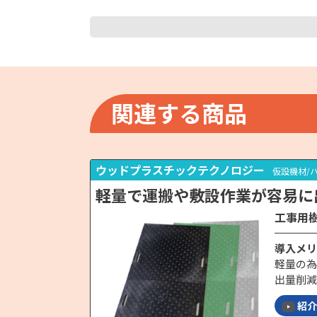
関連する商品
ウッドプラスチックテクノロジー
仮設機材/
軽量で運搬や敷設作業が容易に
工事用
導入メリ
軽量の為
出量削減
紹介