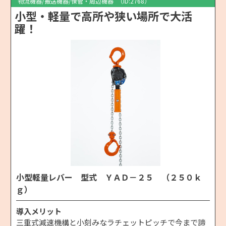
物流機器/搬送機器/保管・周辺機器
（ID:2768）
小型・軽量で高所や狭い場所で大活
躍！
小型軽量レバー 型式 ＹＡＤ－２５ （２５０ｋ
ｇ）
導入メリット
三重式減速機構と小刻みなラチェットピッチで今まで諦