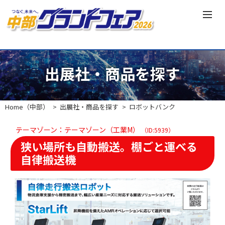
出展社・商品を探す
Home（中部）
出展社・商品を探す
ロボットバンク
テーマゾーン：テーマゾーン（工業M）
（ID:5939）
狭い場所も自動搬送。棚ごと運べる
自律搬送機