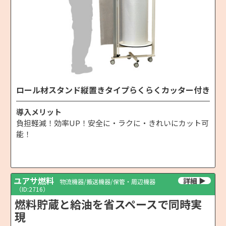
ロール材スタンド縦置きタイプらくらくカッター付き
導入メリット
負担軽減！効率UP！安全に・ラクに・きれいにカット可
能！
ユアサ燃料
物流機器/搬送機器/保管・周辺機器
（ID:2716）
燃料貯蔵と給油を省スペースで同時実
現