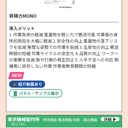
昇降力MONO
導入メリット
1. 作業負荷の軽減 重量物を軽い力で搬送可能 作業者の身
体的負担を大幅に軽減 2. 安全性の向上 重量物の落下リス
クを低減 無理な姿勢での作業を削減 3. 生産性の向上 搬送
時間の短縮 作業サイクルの安定化 4. 品質の向上 ワークへ
の衝撃を低減 傷や打痕の発生防止 5. 人手不足への対応 熟
練者に依存しない作業 作業者教育期間の短縮
NEW
紹介動画あり
パネル・サンプル展示
東京機械製作所
物流機器/搬送機器/保管・周辺機器
（ID:2741）