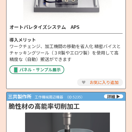
オートパレタイズシステム APS
導入メリット
ワークチェンジ、加工機間の移動を省人化 精密バイスと
チャッキングツール（３R製やエロワ製）を使用して高
精度な（自動）搬送ができます
パネル・サンプル展示
♥
お気に入り追加
三共製作所
工作機械周辺機器
（ID:5235）
脆性材の高能率切削加工