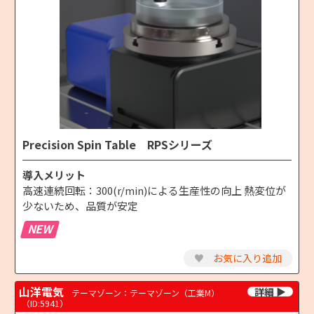
Precision Spin Table RPSシリーズ
導入メリット
高速連続回転：300(r/min)による生産性の向上 熱変位が
少ないため、品質が安定
NEW
♥
お気に入り追加
山洋電気
テーマゾーン：テーマゾーン（工業M）
（ID:5941）