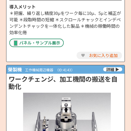
導入メリット
＊把握、繰り返し精度30μをワーク毎に10μ、5μと補正が
可能 ＊段取時間の短縮 ＊スクロールチャックとインデペ
ンデントチャックを一体化した製品 ＊機械の稼働時間の
効率化倦
パネル・サンプル展示
♥
お気に入り追加
榮製機
工作機械周辺機器
（ID:4143）
ワークチェンジ、加工機間の搬送を自
動化