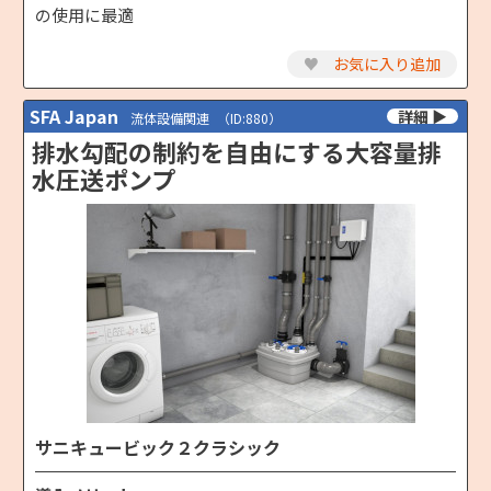
の使用に最適
♥
お気に入り追加
SFA Japan
流体設備関連
（ID:880）
排水勾配の制約を自由にする大容量排
水圧送ポンプ
サニキュービック２クラシック