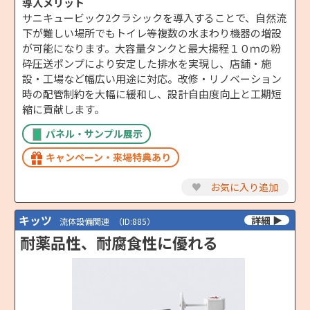
導入メリット
サニキュービック2クラシックを導入することで、自然流
下が難しい場所でもトイレ等複数の水まわり機器の増設
が可能になります。大容量タンクと最大揚程１０ｍの粉
砕圧送ポンプにより安定した排水を実現し、店舗・施
設・工場など幅広い用途に対応。改修・リノベーション
時の配管制約を大幅に緩和し、設計自由度向上と工期短
縮に貢献します。
パネル・サンプル展示
キャンペーン・来場特典あり
♥
お気に入り追加
キッツ
流体設備関連
（ID:885）
耐薬品性、耐腐食性に優れる