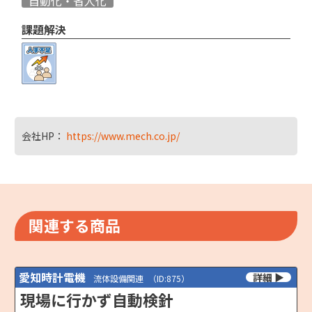
自動化・省人化
課題解決
会社HP：
https://www.mech.co.jp/
関連する商品
愛知時計電機
流体設備関連
（ID:875）
現場に行かず自動検針