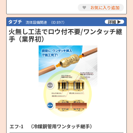
♥
お気に入り追加
タブチ
流体設備関連
（ID:897）
火無し工法でロウ付不要/ワンタッチ継
手（業界初）
エフ-1 （冷媒銅管用ワンタッチ継手）