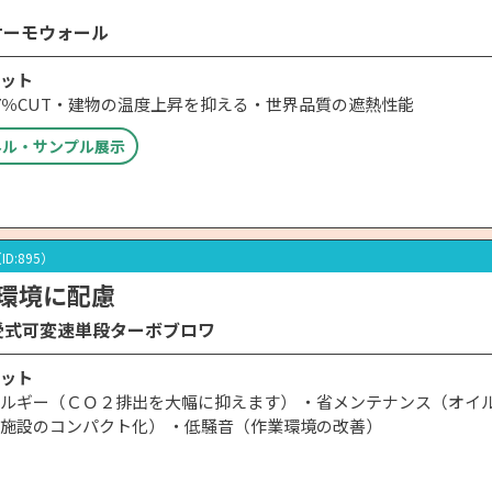
サーモウォール
ット
7％CUT・建物の温度上昇を抑える・世界品質の遮熱性能
ネル・サンプル展示
ID:895）
環境に配慮
受式可変速単段ターボブロワ
ット
ルギー（ＣＯ２排出を大幅に抑えます） ・省メンテナンス（オイル
施設のコンパクト化） ・低騒音（作業環境の改善）