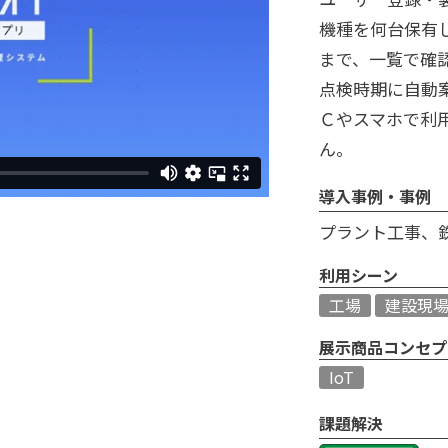
機種を何台保有
まで、一覧で確
点検時期に自動
Ｃやスマホで利
ん。
導入事例・事例
プラント工事、
利用シーン
工場
建設現
展示商品コンセプ
IoT
課題解決