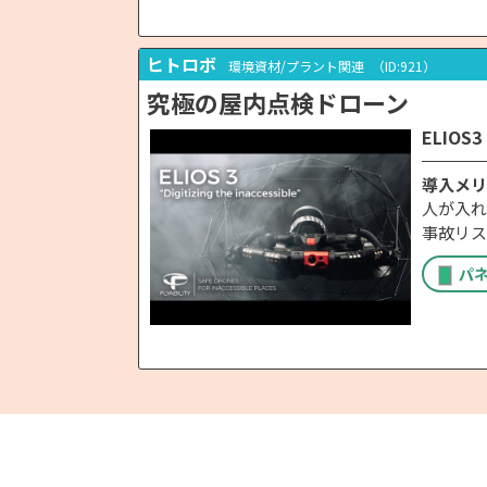
ヒトロボ
環境資材/プラント関連
（ID:921）
究極の屋内点検ドローン
ELIOS3
導入メリ
人が入れ
事故リス
パ