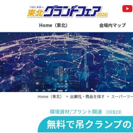
Home（東北）
会場内マップ
Home（東北）
出展社・商品を探す
スーパーツ
環境資材/プラント関連
（ID:823）
無料で吊クランプの