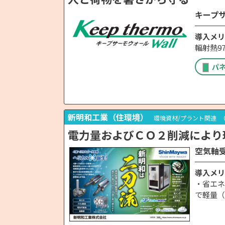
キープ
導入メリ
輻射熱9
パ
新明和工業（住環境）
環境資材/プラント関連
（
電力量およびＣＯ２削減により
空気軸
導入メリ
・省エネ
で軽量（