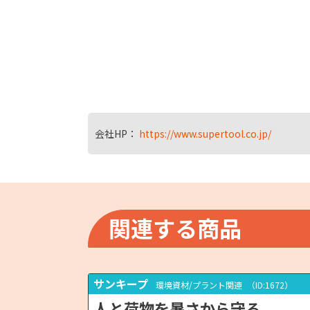
会社HP：
https://www.supertool.co.jp/
関連する商品
サンキープ
環境資材/プラント関連
（ID:1672）
人と荷物を暑さから守る