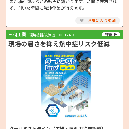
また消耗部品などの販売に繋がります。時間に左右され
ず、開いた時間に洗浄作業が行えます。
♥
お気に入り追加
三和工業
環境機器/洗浄機
（ID:1749）
現場の暑さを抑え熱中症リスク低減
クールミストライン（工場・屋外用冷却設備）