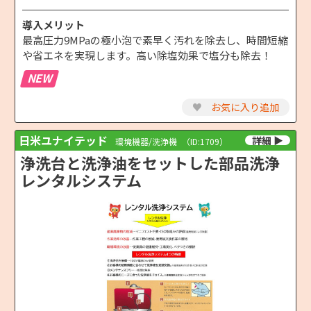
導入メリット
最高圧力9MPaの極小泡で素早く汚れを除去し、時間短縮
や省エネを実現します。高い除塩効果で塩分も除去！
NEW
♥
お気に入り追加
日米ユナイテッド
環境機器/洗浄機
（ID:1709）
浄洗台と洗浄油をセットした部品洗浄
レンタルシステム