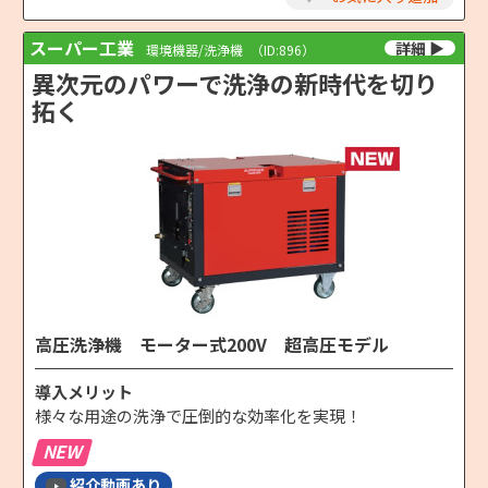
スーパー工業
環境機器/洗浄機
（ID:896）
異次元のパワーで洗浄の新時代を切り
拓く
高圧洗浄機 モーター式200V 超高圧モデル
導入メリット
様々な用途の洗浄で圧倒的な効率化を実現！
NEW
紹介動画あり