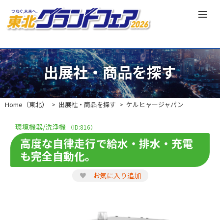
出展社・商品を探す
Home（東北）
出展社・商品を探す
ケルヒャージャパン
環境機器/洗浄機
（ID:816）
高度な自律走行で給水・排水・充電
も完全自動化。
♥
お気に入り追加