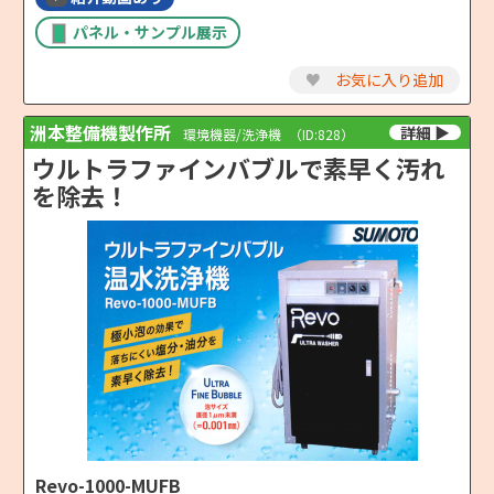
パネル・サンプル展示
♥
お気に入り追加
洲本整備機製作所
環境機器/洗浄機
（ID:828）
ウルトラファインバブルで素早く汚れ
を除去！
Revo-1000-MUFB