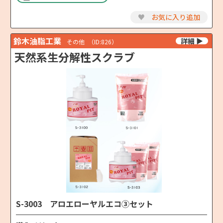
♥
お気に入り追加
鈴木油脂工業
その他
（ID:826）
天然系生分解性スクラブ
S-3003 アロエローヤルエコ③セット