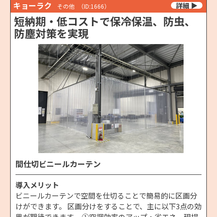
キョーラク
その他
（ID:1666）
短納期・低コストで保冷保温、防虫、
防塵対策を実現
間仕切ビニールカーテン
導入メリット
ビニールカーテンで空間を仕切ることで簡易的に区画分
けができます。 区画分けをすることで、主に以下3点の効
果が期待できます。 ①空調効率のアップ・省エネ、現場