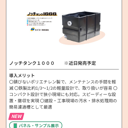
ノッチタンク１０００ ※近日発売予定
導入メリット
〇錆びないポリエチレン製で、メンテナンスの手間を軽
減 〇鉄製比約1/3～1/2の軽量設計で、取り扱いが容易 〇
コンパクト設計で狭小現場にも対応。スピーディーな設
置・撤収を実現 〇建設・工事現場の汚水・排水処理用の
簡易濾過槽として最適
NEW
パネル・サンプル展示