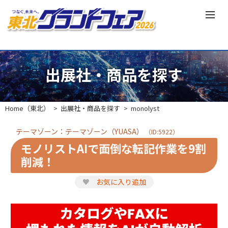
出展社・商品を探す
Home（東北）
出展社・商品を探す
monolyst
テーマゾーン：テーマゾーン（YUASA）
（ID:5922）
モノリストAIで面倒な転記作業を9割
削減！
♥
お気に入り追加