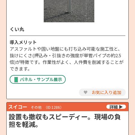
くい丸
導入メリット
アスファルトや固い地盤にも打ち込み可能な施工性と、
抜けにくさ(押込み・引抜きの強度が単管パイプの約2.5
倍)が特徴です。作業性がよく、人件費を削減することが
できます。
パネル・サンプル展示
♥
お気に入り追加
スイコー
その他
（ID:1286）
設置も撤収もスピーディー。現場の負
担を軽減。