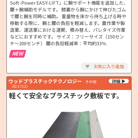
Soft-Power EASY-LIFT」に腕サポート機能を追加した、
腰＋腕補助モデルです。 膝裏から腕にかけて伸びたゴム
で腰と腕を同時に補助。 重量物を床から持ち上げる時や
移動する際に、腕と腰の負担を軽減します。農作業や製
造業、運送業における運搬、積み替え、パレタイズ作業
などにおすすめです。 サイズ：フリーサイズ（150セン
チ～200センチ） 腰の負担軽減率：平均約33％
NEW
♥
お気に入り追加
ウッドプラスチックテクノロジー
その他
（ID:1712）
軽くて安全なプラスチック敷板です。