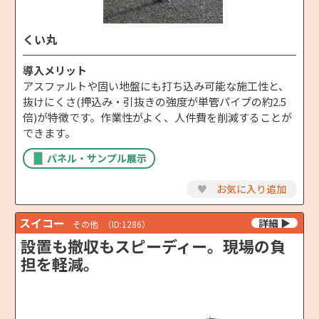
くい丸
導入メリット
アスファルトや固い地盤にも打ち込み可能な施工性と、
抜けにくさ(押込み・引抜きの強度が単管パイプの約2.5
倍)が特徴です。作業性がよく、人件費を削減することが
できます。
パネル・サンプル展示
♥
お気に入り追加
スイコー
その他
（ID:1286）
設置も撤収もスピーディー。現場の負
担を軽減。