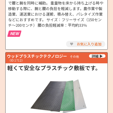
で腰と腕を同時に補助。 重量物を床から持ち上げる時や
移動する際に、腕と腰の負担を軽減します。農作業や製
造業、運送業における運搬、積み替え、パレタイズ作業
などにおすすめです。 サイズ：フリーサイズ（150セン
チ～200センチ） 腰の負担軽減率：平均約33％
NEW
♥
お気に入り追加
ウッドプラスチックテクノロジー
その他
（ID:1712）
軽くて安全なプラスチック敷板です。