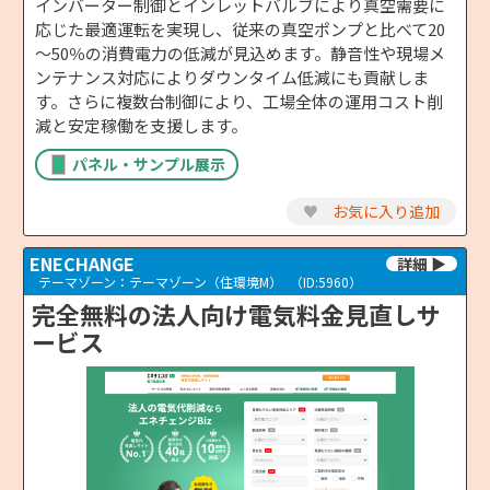
インバーター制御とインレットバルブにより真空需要に
応じた最適運転を実現し、従来の真空ポンプと比べて20
～50％の消費電力の低減が見込めます。静音性や現場メ
ンテナンス対応によりダウンタイム低減にも貢献しま
す。さらに複数台制御により、工場全体の運用コスト削
減と安定稼働を支援します。
パネル・サンプル展示
♥
お気に入り追加
ENECHANGE
テーマゾーン：テーマゾーン（住環境M）
（ID:5960）
完全無料の法⼈向け電気料⾦⾒直しサ
ービス