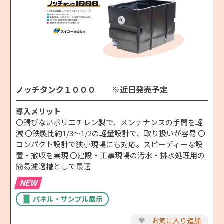
ノッチタンク１０００ ※近日発売予定
導入メリット
〇錆びないポリエチレン製で、メンテナンスの手間を軽
減 〇鉄製比約1/3～1/2の軽量設計で、取り扱いが容易 〇
コンパクト設計で狭小現場にも対応。スピーディーな設
置・撤収を実現 〇建設・工事現場の汚水・排水処理用の
簡易濾過槽として最適
NEW
パネル・サンプル展示
♥
お気に入り追加