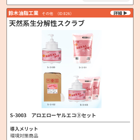
鈴木油脂工業
その他
（ID:826）
天然系生分解性スクラブ
S-3003 アロエローヤルエコ③セット
導入メリット
環境対策商品