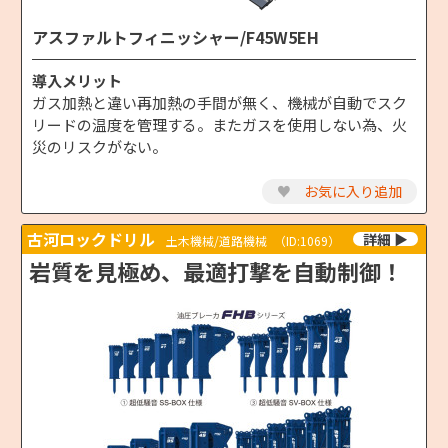
アスファルトフィニッシャー/F45W5EH
導入メリット
ガス加熱と違い再加熱の手間が無く、機械が自動でスク
リードの温度を管理する。またガスを使用しない為、火
災のリスクがない。
♥
お気に入り追加
古河ロックドリル
土木機械/道路機械
（ID:1069）
岩質を見極め、最適打撃を自動制御！