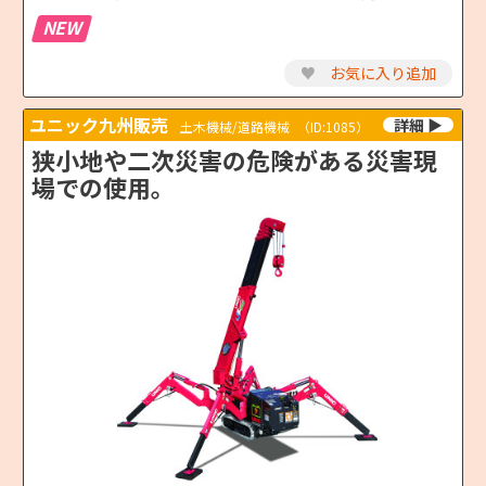
NEW
♥
お気に入り追加
ユニック九州販売
土木機械/道路機械
（ID:1085）
狭小地や二次災害の危険がある災害現
場での使用。