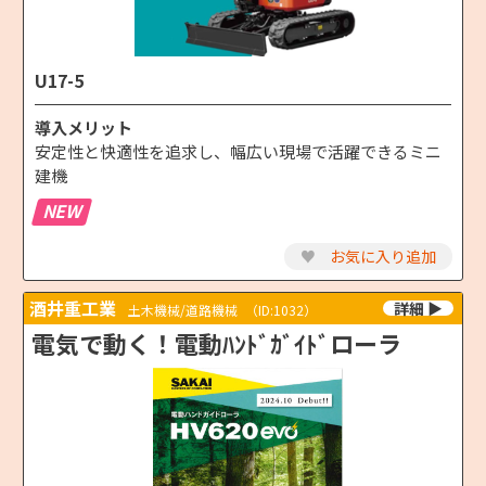
U17-5
導入メリット
安定性と快適性を追求し、幅広い現場で活躍できるミニ
建機
NEW
♥
お気に入り追加
酒井重工業
土木機械/道路機械
（ID:1032）
電気で動く！電動ﾊﾝﾄﾞｶﾞｲﾄﾞローラ