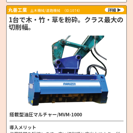
丸善工業
土木機械/道路機械
（ID:1074）
1台で木・竹・草を粉砕。クラス最大の
切削幅。
搭載型油圧マルチャー/MVM-1000
導入メリット