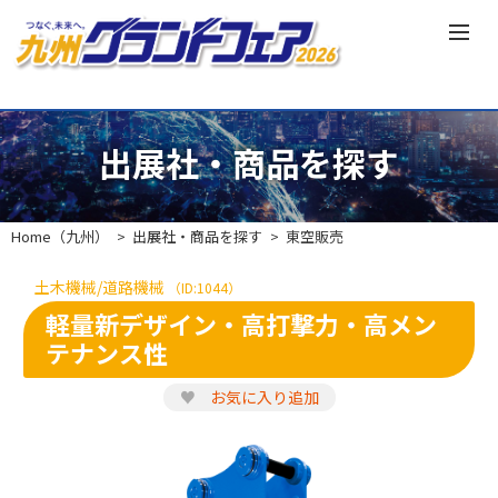
出展社・商品を探す
Home（九州）
出展社・商品を探す
東空販売
土木機械/道路機械
（ID:1044）
軽量新デザイン・高打撃力・高メン
テナンス性
♥
お気に入り追加