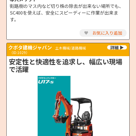
街路樹のマス内など切り株の除去が出来ない場所でも、
SC400を使えば、安全にスピーディーに作業が出来ま
す。
♥
お気に入り追加
クボタ建機ジャパン
土木機械/道路機械
（ID:1029）
安定性と快適性を追求し、幅広い現場
で活躍