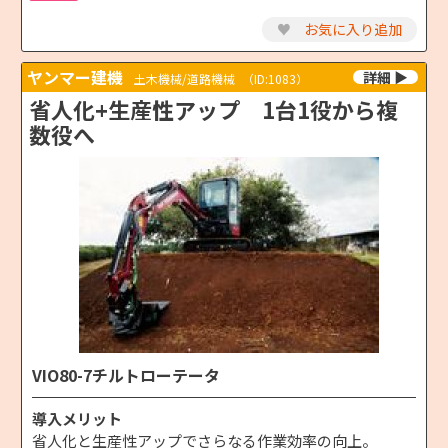
♥
お気に入り追加
ヤンマー建機
土木機械/道路機械
（ID:1083）
省人化+生産性アップ 1台1役から複
数役へ
VIO80-7チルトローテータ
導入メリット
省人化と生産性アップでさらなる作業効率の向上。