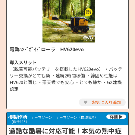
電動ﾊﾝﾄﾞｶﾞｲﾄﾞローラ HV620evo
導入メリット
【脱着可能バッテリーを搭載したHV620evo】 ・バッテ
リー交換がとても楽 ・連続2時間稼働 ・締固め性能は
HV620と同じ ・悪天候でも安心 ・とても静か ・GX建機
認定
♥
お気に入り追加
櫻製作所
テーマゾーン：テーマゾーン（住環境M）
（ID:5995）
過酷な酷暑に対応可能！本気の熱中症