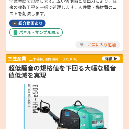
作業時間を短縮します。広い切削幅と高出力により、従
来の複数工程を一括で処理します。人件費・機材費のコ
ストを削減します。
紹介動画あり
パネル・サンプル展示
♥
お気に入り追加
三笠産業
土木機械/道路機械
（ID:1076）
超低騒音の規格値を下回る大幅な騒音
値低減を実現