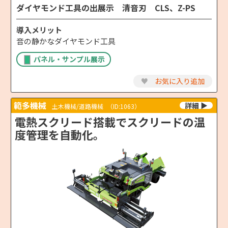
ダイヤモンド工具の出展示 清音刃 CLS、Z-PS
導入メリット
音の静かなダイヤモンド工具
パネル・サンプル展示
♥
お気に入り追加
範多機械
土木機械/道路機械
（ID:1063）
電熱スクリード搭載でスクリードの温
度管理を自動化。