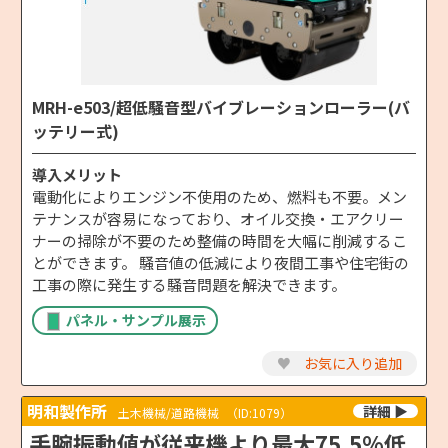
MRH-e503/超低騒音型バイブレーションローラー(バ
ッテリー式)
導入メリット
電動化によりエンジン不使用のため、燃料も不要。メン
テナンスが容易になっており、オイル交換・エアクリー
ナーの掃除が不要のため整備の時間を大幅に削減するこ
とができます。 騒音値の低減により夜間工事や住宅街の
工事の際に発生する騒音問題を解決できます。
パネル・サンプル展示
♥
お気に入り追加
明和製作所
土木機械/道路機械
（ID:1079）
手腕振動値が従来機より最大75.5%低