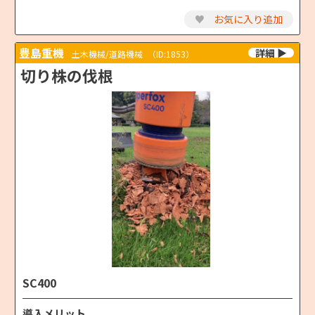
♥
お気に入り追加
豊島重機
土木機械/道路機械
（ID:1853）
切り株の伐根
SC400
導入メリット