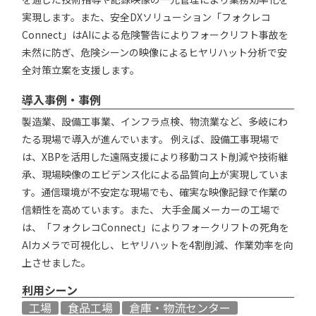
実現します。また、安全DXソリューション「フォクレコ
Connect」はAIによる危険警告によりフォークリフト事故を
未然に防ぎ、危険シーンの映像によるヒヤリハット分析で安
全対策立案を支援します。
導入事例・事例
製造業、設備工事業、インフラ点検、物流業など、多岐にわ
たる現場で導入が進んでいます。 例えば、設備工事現場で
は、XBPを活用した遠隔支援により移動コスト削減や技術継
承、現場映像のエビデンス化による品質向上が実現していま
す。通信環境が不安定な現場でも、確実な映像記録で作業の
信頼性を高めています。また、 大手金属メーカーの工場で
は、「フォクレコConnect」によりフォークリフトの死角を
AIカメラで可視化し、ヒヤリハットを4割削減、作業効率を向
上させました。
利用シーン
工場
食品工場
倉庫・物流センター