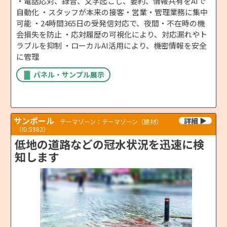
・電話応対、録音、文字起こし、要約、情報共有をAIで
自動化 ・スタッフが本来の接客・営業・管理業務に集中
可能 ・24時間365日の受発信対応で、夜間・不在時の機
会損失を防止 ・応対履歴の可視化により、対応漏れやト
ラブルを抑制 ・ローカルAI活用により、機密情報を安全
に管理
パネル・サンプル展示
サンポール
テーマゾーン：テーマゾーン（建材）
（ID:5982）
低地の道路などの冠水状況を迅速に検
知します