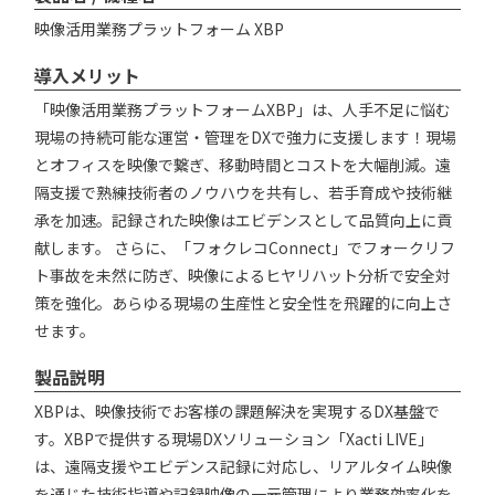
映像活用業務プラットフォーム XBP
導入メリット
「映像活用業務プラットフォームXBP」は、人手不足に悩む
現場の持続可能な運営・管理をDXで強力に支援します！現場
とオフィスを映像で繋ぎ、移動時間とコストを大幅削減。遠
隔支援で熟練技術者のノウハウを共有し、若手育成や技術継
承を加速。記録された映像はエビデンスとして品質向上に貢
献します。 さらに、「フォクレコConnect」でフォークリフ
ト事故を未然に防ぎ、映像によるヒヤリハット分析で安全対
策を強化。あらゆる現場の生産性と安全性を飛躍的に向上さ
せます。
製品説明
XBPは、映像技術でお客様の課題解決を実現するDX基盤で
す。XBPで提供する現場DXソリューション「Xacti LIVE」
は、遠隔支援やエビデンス記録に対応し、リアルタイム映像
を通じた技術指導や記録映像の一元管理により業務効率化を