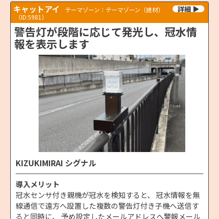
キャットアイ
テーマゾーン：テーマゾーン（建材）
（ID:5981）
警告灯が段階に応じて発光し、冠水情
報を表示します
KIZUKIMIRAI シグナル
導入メリット
冠水センサ付き親機が冠水を検知すると、 冠水情報を無
線通信で遠方へ設置した複数の警告灯付き子機へ送信す
ると同時に、 予め設定したメールアドレスへ警報メール