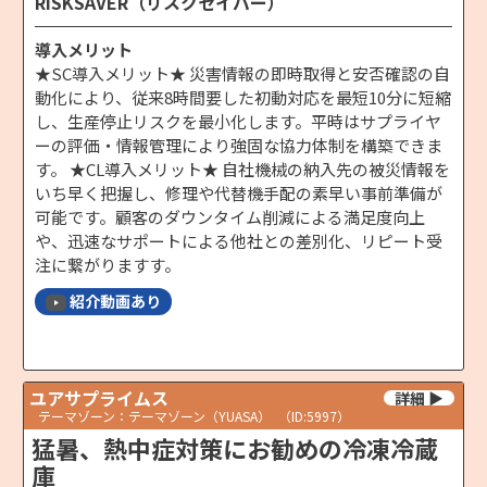
RISKSAVER（リスクセイバー）
導入メリット
★SC導入メリット★ 災害情報の即時取得と安否確認の自
動化により、従来8時間要した初動対応を最短10分に短縮
し、生産停止リスクを最小化します。平時はサプライヤ
ーの評価・情報管理により強固な協力体制を構築できま
す。 ★CL導入メリット★ 自社機械の納入先の被災情報を
いち早く把握し、修理や代替機手配の素早い事前準備が
可能です。顧客のダウンタイム削減による満足度向上
や、迅速なサポートによる他社との差別化、リピート受
注に繋がりますす。
紹介動画あり
ユアサプライムス
テーマゾーン：テーマゾーン（YUASA）
（ID:5997）
猛暑、熱中症対策にお勧めの冷凍冷蔵
庫