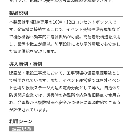
使用でき、迅速かつ安全な仮設電源環境を構築できます。
製品説明
本製品は単相3線専用の100V・12口コンセントボックスで
す。発電機に接続することで、イベント会場や災害現場など
で複数機器へ効率的に電源供給が可能。簡易着脱構造を採用
し、設置や撤去が簡単。防雨設計により屋外環境でも安定し
た電源供給を実現します。
導入事例・事例
建設業・電設工事業において、工事現場の仮設電源用途とし
て採用されています。また、イベント運営業では屋外イベン
ト会場や仮設ステージ周辺の電源分配として導入。自治体や
防災関連企業では、災害時の避難所や応急復旧拠点で使用さ
れ、発電機から複数機器へ安全かつ迅速に電源供給できる点
が評価されています。
利用シーン
建設現場