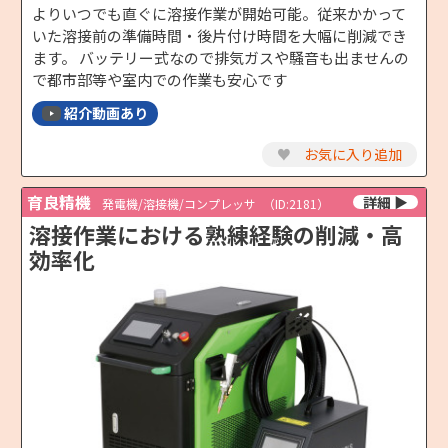
よりいつでも直ぐに溶接作業が開始可能。従来かかって
いた溶接前の準備時間・後片付け時間を大幅に削減でき
ます。 バッテリー式なので排気ガスや騒音も出ませんの
で都市部等や室内での作業も安心です
紹介動画あり
♥
お気に入り追加
育良精機
発電機/溶接機/コンプレッサ
（ID:2181）
溶接作業における熟練経験の削減・高
効率化