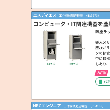
エスディエス
工作機械周辺機器
（ID:5673）
コンピュータ・IT関連機器を
防塵ラッ
導入メリ
塵埃が多
タの移管
中に機器
もあり、
NEW
パ
NBCエンジニア
工作機械周辺機器
（ID:4186）