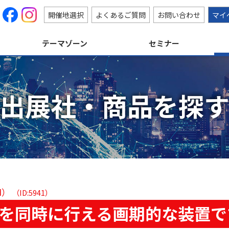
開催地選択
よくあるご質問
お問い合わせ
マイ
テーマゾーン
セミナー
出展社・商品を探
M）
（ID:5941）
を同時に行える画期的な装置で