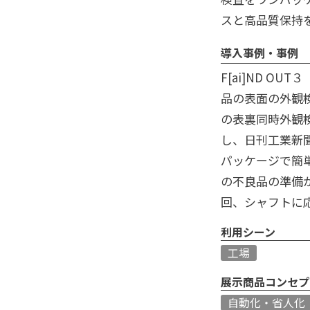
スと高品質保持
導入事例・事例
F[ai]ND OU
品の表面の外観検査
の表裏同時外観
し、日刊工業新
パッケージで簡
の不良品の準備がい
回、シャフトに
利用シーン
工場
展示商品コンセプ
自動化・省人化