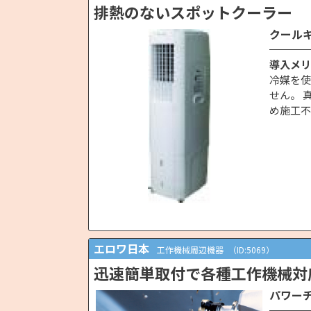
排熱のないスポットクーラー
クール
導入メリ
冷媒を使
せん。 
め施工不
エロワ日本
工作機械周辺機器
（ID:5069）
迅速簡単取付で各種工作機械対
パワー