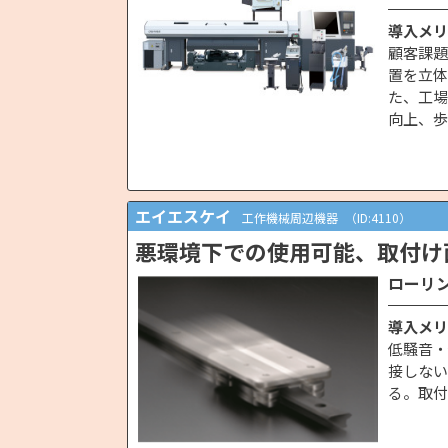
導入メリ
顧客課題
置を立体
た、工場
向上、歩
エイエスケイ
工作機械周辺機器
（ID:4110）
悪環境下での使用可能、取付け
ローリン
導入メリ
低騒音・
接しない
る。取付