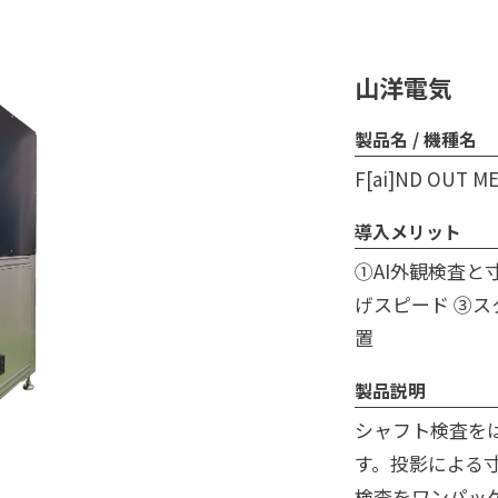
山洋電気
製品名 / 機種名
F[ai]ND OUT ME
導入メリット
①AI外観検査と
げスピード ③
置
製品説明
シャフト検査を
す。投影による寸
検査をワンパッ