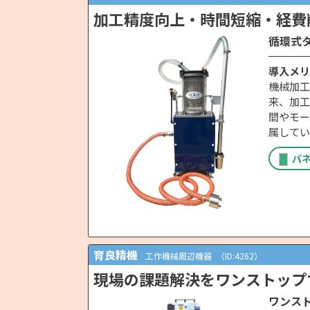
加工精度向上・時間短縮・経費
循環式
導入メリ
機械加工
来、加工
間やモー
属してい
パ
育良精機
工作機械周辺機器
（ID:4262）
現場の課題解決をワンストップ
ワンス