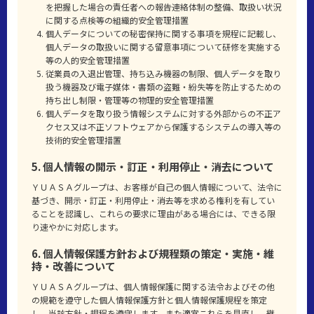
を把握した場合の責任者への報告連絡体制の整備、取扱い状況
に関する点検等の組織的安全管理措置
個人データについての秘密保持に関する事項を規程に記載し、
個人データの取扱いに関する留意事項について研修を実施する
等の人的安全管理措置
従業員の入退出管理、持ち込み機器の制限、個人データを取り
扱う機器及び電子媒体・書類の盗難・紛失等を防止するための
持ち出し制限・管理等の物理的安全管理措置
個人データを取り扱う情報システムに対する外部からの不正ア
クセス又は不正ソフトウェアから保護するシステムの導入等の
技術的安全管理措置
5. 個人情報の開示・訂正・利用停止・消去について
ＹＵＡＳＡグループは、お客様が自己の個人情報について、法令に
基づき、開示・訂正・利用停止・消去等を求める権利を有してい
ることを認識し、これらの要求に理由がある場合には、できる限
り速やかに対応します。
6. 個人情報保護方針および規程類の策定・実施・維
持・改善について
ＹＵＡＳＡグループは、個人情報保護に関する法令およびその他
の規範を遵守した個人情報保護方針と個人情報保護規程を策定
し、当該方針・規程を遵守します。また適宜これらを見直し、継