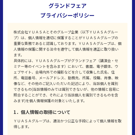
グランドフェア
プライバシーポリシー
株式会社ＹＵＡＳＡとそのグループ企業（以下ＹＵＡＳＡグルー
プ）は、個人情報を適切に保護することがＹＵＡＳＡグループの
重要な責務であると認識しております。ＹＵＡＳＡグループは、個
人情報の保護に関する法令を遵守して個人情報を適正に取り扱い
ます。
具体的には、ＹＵＡＳＡグループがグランドフェア（講演会・セ
ミナー等のイベントを含みます）において、書面、電子媒体、ウ
ェブサイト、会場内外での撮影などを介して収集した氏名、住
所、電話番号、メールアドレス、勤務先、所属、役職、肖像、映
像など、その他のご記入いただいた記述により、当該個人を識別
できるもの(当該情報のみでは識別できないが、他の情報と容易に
照合することができ、それにより当該個人を識別できるものを含
みます)を個人情報保護の対象といたします。
1．個人情報の取得について
ＹＵＡＳＡグループは、適法かつ公正な手段によって個人情報を取
得します。