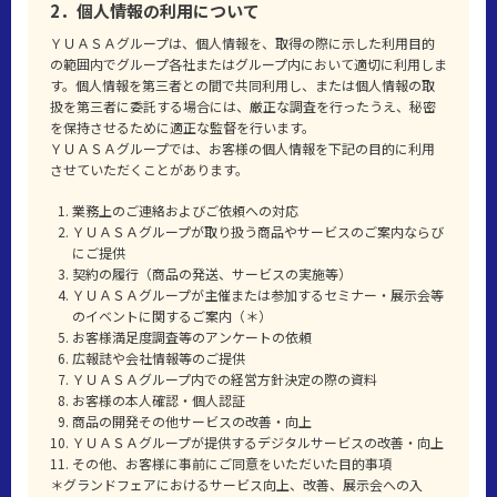
2．個人情報の利用について
ＹＵＡＳＡグループは、個人情報を、取得の際に示した利用目的
の範囲内でグループ各社またはグループ内において適切に利用しま
す。個人情報を第三者との間で共同利用し、または個人情報の取
扱を第三者に委託する場合には、厳正な調査を行ったうえ、秘密
を保持させるために適正な監督を行います。
ＹＵＡＳＡグループでは、お客様の個人情報を下記の目的に利用
させていただくことがあります。
業務上のご連絡およびご依頼への対応
ＹＵＡＳＡグループが取り扱う商品やサービスのご案内ならび
にご提供
契約の履行（商品の発送、サービスの実施等）
ＹＵＡＳＡグループが主催または参加するセミナー・展示会等
のイベントに関するご案内（＊）
お客様満足度調査等のアンケートの依頼
広報誌や会社情報等のご提供
ＹＵＡＳＡグループ内での経営方針決定の際の資料
お客様の本人確認・個人認証
商品の開発その他サービスの改善・向上
ＹＵＡＳＡグループが提供するデジタルサービスの改善・向上
その他、お客様に事前にご同意をいただいた目的事項
＊グランドフェアにおけるサービス向上、改善、展示会への入