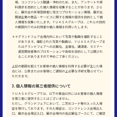
場、コンファレンス聴講・予約のため、また、アンケートや資
料請求を目的とした個人情報を収集することがあります。さら
に、展示会の来場登録者に役立つプロモーション情報、展示会
関連企業の商品・サービスに関する情報の提供を目的として個
人情報を収集いたします。ＹＵＡＳＡグループは、これらの目的
の範囲内でのみ利用者の個人情報を利用いたします。
＊＊グランドフェア会場内外において写真や動画を撮影すること
があります。撮影された写真や動画は、ＹＵＡＳＡグループま
たはグランドフェアへの出展社、主催社、講演者、セミナー
運営関係者等のプロモーションや告知を目的として公開され
ることがありますので予めご了承ください。
上記の範囲を超えてお客様の個人情報を利用する必要が生じた場
合には、公表またはお客様にご通知の上必要な手続を取らせてい
ただきます。
3. 個人情報の第三者提供について
ＹＵＡＳＡグループでは、以下の事由以外にはお客様の個人情報
を第三者に提供することはございません。
ただし、グランドフェアにおいて、二次元コード等の入った入場
証を発行しております。その入場証は、コンファレンス会場出入
口、展示会会場出入口、展示会場内の各出展社ブースにて、ご確認