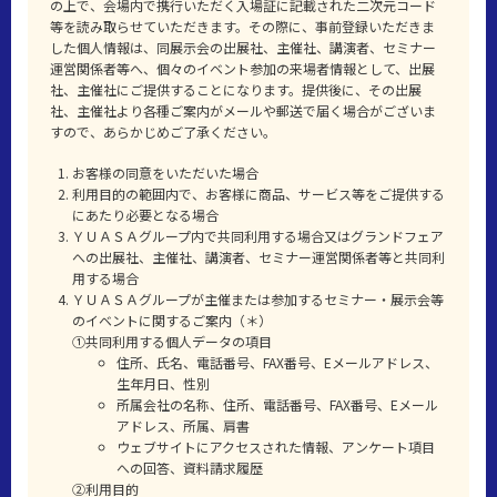
の上で、会場内で携行いただく入場証に記載された二次元コード
等を読み取らせていただきます。その際に、事前登録いただきま
した個人情報は、同展示会の出展社、主催社、講演者、セミナー
運営関係者等へ、個々のイベント参加の来場者情報として、出展
社、主催社にご提供することになります。提供後に、その出展
社、主催社より各種ご案内がメールや郵送で届く場合がございま
すので、あらかじめご了承ください。
お客様の同意をいただいた場合
利用目的の範囲内で、お客様に商品、サービス等をご提供する
にあたり必要となる場合
ＹＵＡＳＡグループ内で共同利用する場合又はグランドフェア
への出展社、主催社、講演者、セミナー運営関係者等と共同利
用する場合
ＹＵＡＳＡグループが主催または参加するセミナー・展示会等
のイベントに関するご案内（＊）
①共同利用する個人データの項目
住所、氏名、電話番号、FAX番号、Eメールアドレス、
生年月日、性別
所属会社の名称、住所、電話番号、FAX番号、Eメール
アドレス、所属、肩書
ウェブサイトにアクセスされた情報、アンケート項目
への回答、資料請求履歴
②利用目的