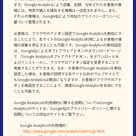
ます。Google Analyticsにより収集、記録、分析されたお客様の情
報には、特定の個人を識別する情報は一切含まれません。また、
それらの情報は、Google社により同社のプライバシーポリシーに
基づいて管理されます。
お客様は、ブラウザのアドオン設定でGoogle Analyticsを無効にす
ることにより、本サイトのGoogle Analytics利用によるお客様の情
報の収集を停止することも可能です。Google Analyticsの無効設定
は、Google社によるオプトアウトアドオンのダウンロードページ
で 「Google Analyticsオプトアウトアドオン」をダウンロードお
よびインストールし、ブラウザのアドオン設定を変更することで
実施することができます。なお、お客様がGoogle Analyticsを無効
設定した場合、お客様が訪問する本サイト以外のウェブサイトで
もGoogle Analyticsは無効になりますが、お客様がブラウザのアド
オンを再設定することにより、再度Google Analyticsを有効にする
ことも可能です。
Google Analyticsの利用規約に関する説明についてはGoogle
Analyticsのサイトを、Google社のプライバシーポリシーに関する
説明については同社のサイトをご覧下さい。
Google Analyticsの利用規約：
http://www.google.com/analytics/terms/jp.html