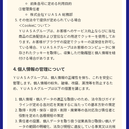
前条各号に定める利用目的
③管理責任者
株式会社ＹＵＡＳＡ 総務部
その他法令で提供が定められている場合
＜Cookieについて＞
ＹＵＡＳＡグループは、お客様へのサービス向上ならびに当社
商品の広告配信および宣伝などの用途でクッキーを使用してお
ります。お客様がブラウザの設定でクッキーの送受信を許可し
ている場合、ＹＵＡＳＡグループはお客様のコンピュータに保
存されたクッキーを取得し、収集した行動履歴と個人情報を紐
付ける場合があります。
4. 個人情報の管理について
ＹＵＡＳＡグループは、個人情報の正確性を保ち、これを安全に
管理します。個人情報の紛失、破壊、改竄、漏洩等を防止するた
め、ＹＵＡＳＡグループは以下の措置を講じます。
個人情報・個人データの適正な取扱いのため、法令及びガイド
ラインが定める各対応を実施するに当たっての基本方針の策定
取得・利用・保存・提供・削除・廃棄等の各対応及び責任者と
役割を定めた各種規程の策定
責任者の設置、個人データを取り扱う従業員及び取扱い個人デ
ータの範囲の明確化、法及び規程に違反している事実又は兆候